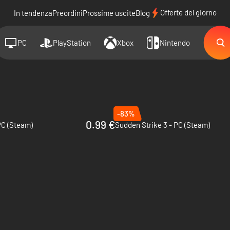
Offerte del giorno
In tendenza
Preordini
Prossime uscite
Blog
PC
PlayStation
Xbox
Nintendo
-83%
0.99 €
PC (Steam)
Sudden Strike 3 - PC (Steam)