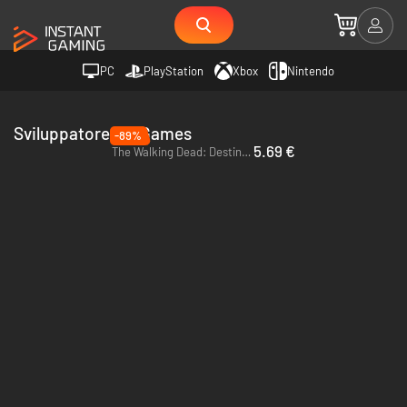
PC
PlayStation
Xbox
Nintendo
Sviluppatore Flu Games
-89%
5.69 €
The Walking Dead: Destinies - PC (Steam)