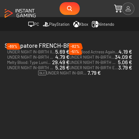
PC
PlayStation
Xbox
Nintendo
Sviluppatore FRENCH-BREAD
-89%
-82%
5.69 €
4.19 €
-51%
UNDER NIGHT IN-BIRTH II Sys:Celes - PC (Steam)
Melty Blood Actress Again Current Code - PC (Steam)
4.79 €
34.09 €
UNDER NIGHT IN-BIRTH Exe:Late[cl-r] - PC (Steam)
UNDER NIGHT IN-BIRTH II Sys:Celes Deluxe Edition - PC (Steam)
29.49 €
5.06 €
Melty Blood: Type Lumina - PC (Steam)
UNDER NIGHT IN-BIRTH Exe:Late[cl-r] Pack - PC (Steam)
5.26 €
3.79 €
UNDER NIGHT IN-BIRTH Exe:Late[st] - PC (Steam)
UNDER NIGHT IN-BIRTH Exe:Late - PC (Steam)
7.79 €
UNDER NIGHT IN-BIRTH II Sys:Celes - Pass Stagionale - PC (Steam)
DLC