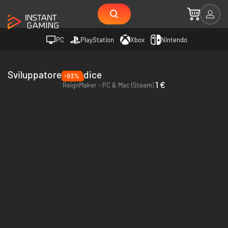
PC
PlayStation
Xbox
Nintendo
Sviluppatore Frogdice
-93%
1 €
ReignMaker - PC & Mac (Steam)