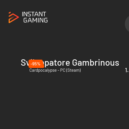
Sviluppatore Gambrinous
-95%
1
Cardpocalypse - PC (Steam)