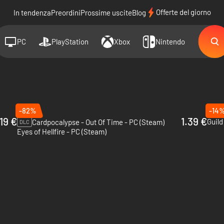
Offerte del giorno
In tendenza
Preordini
Prossime uscite
Blog
PC
PlayStation
Xbox
Nintendo
-82%
-14
.19 €
1.39 €
Cardpocalypse - Out Of Time - PC (Steam)
DLC
Eyes of Hellfire - PC (Steam)