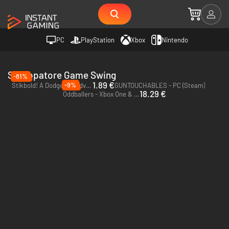
PC
PlayStation
Xbox
Nintendo
Sviluppatore Game Swing
-81%
1.89 €
-9%
Stikbold! A Dodgeball Adventure - PC & Mac (Steam)
GUNTOUCHABLES - PC (Steam)
18.29 €
Oddballers - Xbox One & Xbox Series X|S