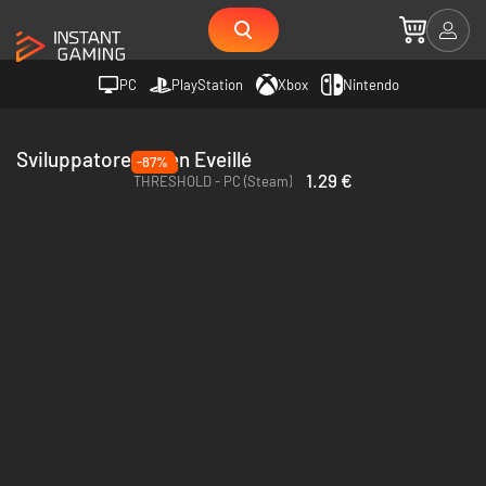
PC
PlayStation
Xbox
Nintendo
Sviluppatore Julien Eveillé
-87%
1.29 €
THRESHOLD - PC (Steam)