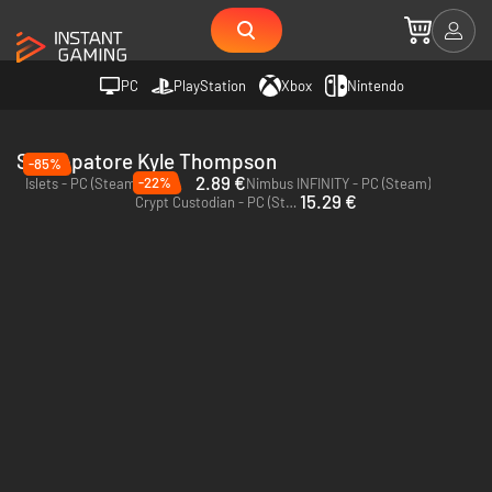
PC
PlayStation
Xbox
Nintendo
Sviluppatore Kyle Thompson
-85%
2.89 €
-22%
Islets - PC (Steam)
Nimbus INFINITY - PC (Steam)
15.29 €
Crypt Custodian - PC (Steam)