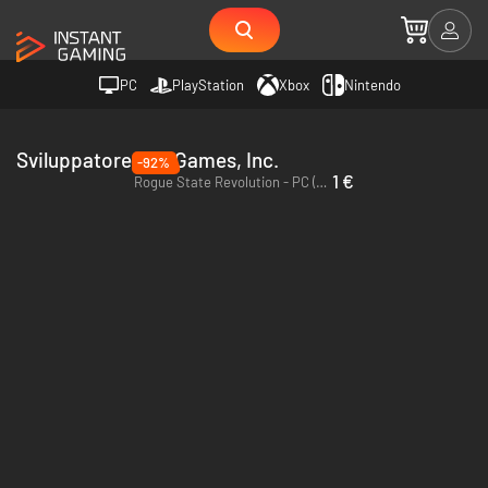
PC
PlayStation
Xbox
Nintendo
Sviluppatore LRDGames, Inc.
-92%
1 €
Rogue State Revolution - PC (Steam)