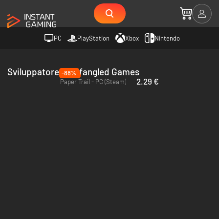
PC
PlayStation
Xbox
Nintendo
Sviluppatore Newfangled Games
-88%
2.29 €
Paper Trail - PC (Steam)