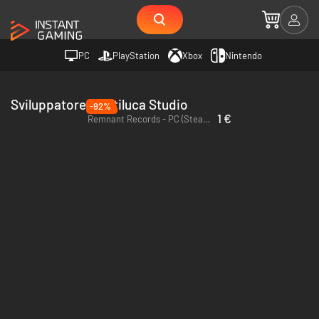
PC
PlayStation
Xbox
Nintendo
Sviluppatore Noctiluca Studio
-92%
1 €
Remnant Records - PC (Steam) - Europe & US & Canada