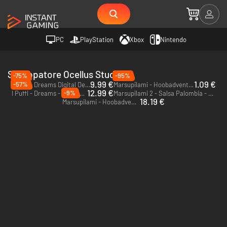
PC
PlayStation
Xbox
Nintendo
Sviluppatore Ocellus Studio
-75%
-95%
9.99 €
1.09 €
-57%
I Puffi - Dreams Digital Deluxe Edition - PC (Steam)
Marsupilami - Hoobadventure - PC & Mac (Steam)
12.99 €
-9%
I Puffi - Dreams - PC (Steam)
Marsupilami 2 - Salsa Palombia - PC (Steam)
18.19 €
Marsupilami - Hoobadventure - Xbox One & Xbox Series X|S