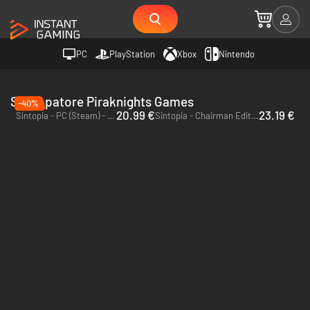
PC
PlayStation
Xbox
Nintendo
Sviluppatore Piraknights Games
-40%
20.99 €
23.19 €
Sintopia - PC (Steam) - Europe & US & Canada
Sintopia - Chairman Edition - PC (Steam) - Europe & US & Canada