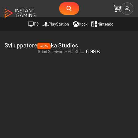
PC
PlayStation
Xbox
Nintendo
Sviluppatore Pushka Studios
-46%
6.99 €
Grind Survivors - PC (Steam)