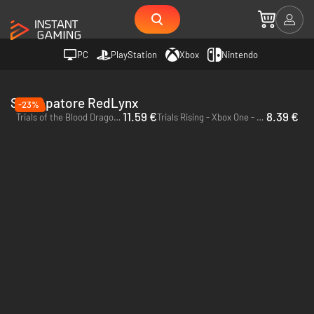
PC
PlayStation
Xbox
Nintendo
Sviluppatore RedLynx
-23%
11.59 €
8.39 €
Trials of the Blood Dragon - PC (Ubisoft Connect)
Trials Rising - Xbox One - US