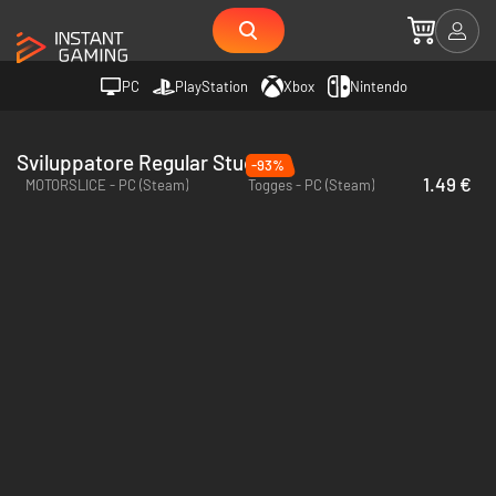
PC
PlayStation
Xbox
Nintendo
Sviluppatore Regular Studio
-93%
1.49 €
MOTORSLICE - PC (Steam)
Togges - PC (Steam)