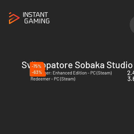
Sviluppatore Sobaka Studio
-75%
2.
-63%
Redeemer: Enhanced Edition - PC (Steam)
3.
Redeemer - PC (Steam)