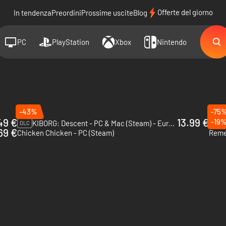
Offerte del giorno
In tendenza
Preordini
Prossime uscite
Blog
PC
PlayStation
Xbox
Nintendo
-43%
-75
49 €
13.99 €
-19
9 Mon
KIBORG: Descent - PC & Mac (Steam) - Europe & US & Canada
DLC
69 €
Chicken Chicken - PC (Steam)
Reme