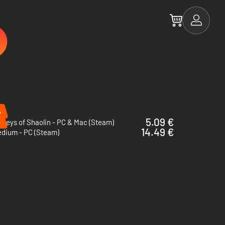
%
5.09 €
%
keys of Shaolin - PC & Mac (Steam)
14.49 €
dium - PC (Steam)