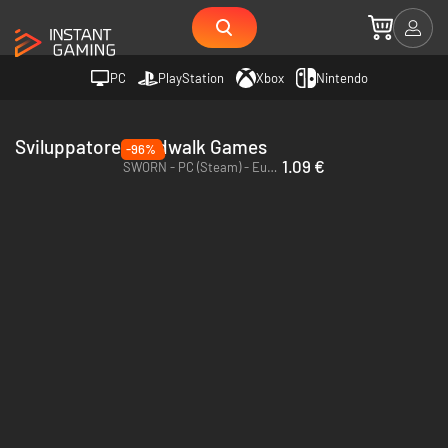
PC
PlayStation
Xbox
Nintendo
Sviluppatore Windwalk Games
-96%
1.09 €
SWORN - PC (Steam) - Europe & US & Canada