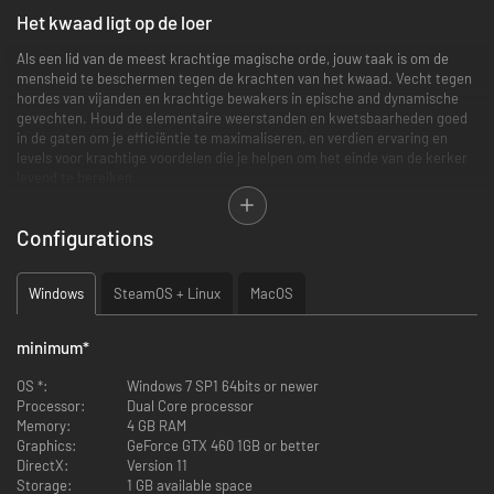
Het kwaad ligt op de loer
Als een lid van de meest krachtige magische orde, jouw taak is om de
mensheid te beschermen tegen de krachten van het kwaad. Vecht tegen
hordes van vijanden en krachtige bewakers in epische and dynamische
gevechten. Houd de elementaire weerstanden en kwetsbaarheden goed
in de gaten om je efficiëntie te maximaliseren, en verdien ervaring en
levels voor krachtige voordelen die je helpen om het einde van de kerker
levend te bereiken.
First Person Shooting op z'n best!
Configurations
Ziggurat 2 focust op snelle gevechten en constante beweging, waarbij
fouten je duur komen te staan. Je zal behendigheid, reflexen en goede
Windows
SteamOS + Linux
MacOS
vaardigheden in het managen van je middelen nodig hebben om een kans
te maken tegen het gevaar wat zich verbergt in de schaduwen, en om
weer heelhuids terug te komen.
minimum
*
Geen twee speelsessies zijn hetzelfde
OS *:
Windows 7 SP1 64bits or newer
Processor:
Dual Core processor
In Ziggurat 2, net als in zijn voorganger, zijn de kerkers willekeurig
Memory:
4 GB RAM
gegenereerd, vol gevaren en schatten voor de dappere tovenaars die
Graphics:
GeForce GTX 460 1GB or better
durven naar binnnen te gaan. Een stapje verder dan de voorganger,
DirectX:
Version 11
kerkers hebben nu meer verticaliteit en variatie, en meer compacte
Storage:
1 GB available space
kamers, voor snellere gevechten en gemakkelijkere verkenning.