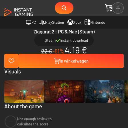
PC
PlayStation
Xbox
Nintendo
Ziggurat 2 - PC & Mac (Steam)
Steam
Instant download
4.19 €
22 €
-81%
In winkelwagen
Visuals
About the game
Not enough review to
--
calculate the score