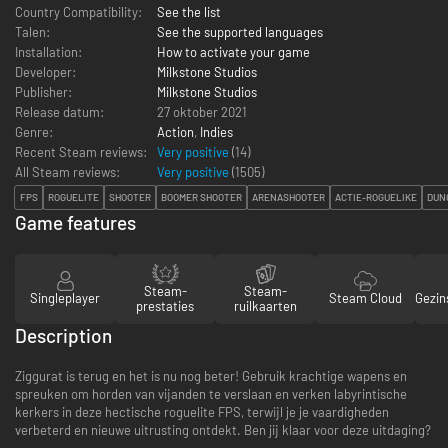
Country Compatibility:
See the list
Talen:
See the supported languages
Installation:
How to activate your game
Developer:
Milkstone Studios
Publisher:
Milkstone Studios
Release datum:
27 oktober 2021
Genre:
Action
,
Indies
Recent Steam reviews:
Very positive
(14)
All Steam reviews:
Very positive
(
1505
)
FPS
ROGUELITE
SHOOTER
BOOMER SHOOTER
ARENASHOOTER
ACTIE-ROGUELIKE
DUN
Game features
Steam-
Steam-
Singleplayer
Steam Cloud
Gezin
prestaties
ruilkaarten
Description
Ziggurat is terug en het is nu nog beter! Gebruik krachtige wapens en
spreuken om horden van vijanden te verslaan en verken labyrintische
kerkers in deze hectische roguelite FPS, terwijl je je vaardigheden
verbeterd en nieuwe uitrusting ontdekt. Ben jij klaar voor deze uitdaging?