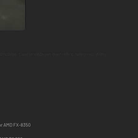
latie. Laat je uitdagen door rally's, rallycross, drifts,
 or AMD FX-8350