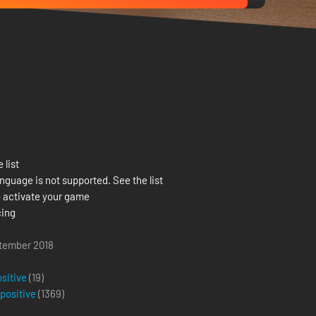
 list
nguage is not supported. See the list
 activate your game
ing
tember 2018
g
ositive
(19)
 positive
(
1369
)