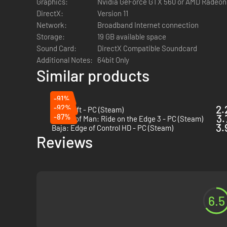
Graphics:
Nvidia GeForce GTX 560 or AMD Radeon
DirectX:
Version 11
Network:
Broadband Internet connection
Laat je niet afschrikken door gevaarlijke wegen en barre o
Storage:
19 GB available space
achter het stuur van de meest legendarische terreinvoertu
Sound Card:
DirectX Compatible Soundcard
Additional Notes:
64bit Only
Similar products
-91%
-92%
2.
KartKraft - PC (Steam)
-87%
3.
TT Isle of Man: Ride on the Edge 3 - PC (Steam)
3.
Baja: Edge of Control HD - PC (Steam)
Reviews
6.5
Rally: van Kenia naar Sequoia Park bedwing je de moe