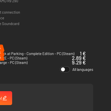
 AMD R9 290
t connection
 laat de adrenaline je reflexen op scherp zetten. Kruip
ace
mende omgevingen.
le Soundcard
%
%
1 €
uck at Parking - Complete Edition - PC (Steam)
%
2.89 €
T CE - PC (Steam)
9.29 €
arge - PC (Steam)
All languages
e!
 moderne en historische wagens.