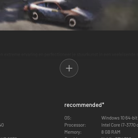
 extreme ervaring en perfectioneer je stuurkunst in een veeleisende simu
dwars door alle continenten.
recommended
*
OS:
Windows 10 64-bit
40
Processor:
Intel Core i7-3770
Memory:
8 GB RAM