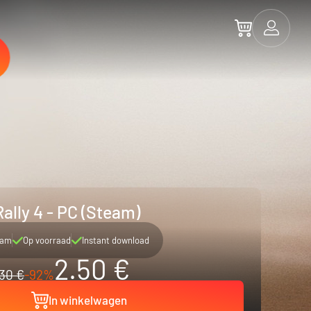
ally 4 - PC (Steam)
eam
Op voorraad
Instant download
2.50 €
30 €
-92%
In winkelwagen