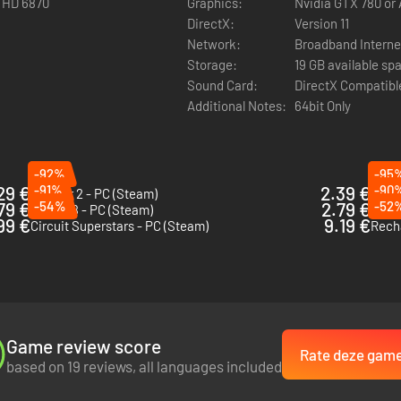
 HD 6870
Graphics:
Nvidia GTX 780 or
DirectX:
Version 11
Network:
Broadband Interne
mstandigheden en omgevingen, maar geef elke keer net iets meer gas en
Storage:
19 GB available sp
igen in elke categorie en trotseer de moeilijkste routes in adembene
Sound Card:
DirectX Compatib
Additional Notes:
64bit Only
-92%
-95
29 €
-91%
2.39 €
-90
rFactor 2 - PC (Steam)
You S
79 €
-54%
2.79 €
-52
Dakar 18 - PC (Steam)
DRIF
99 €
9.19 €
Circuit Superstars - PC (Steam)
Rech
Game review score
Rate deze gam
based on 19 reviews, all languages included
ilijkste routes in vaak extreme omstandigheden, achter het stuur van