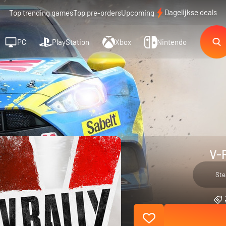
Dagelijkse deals
Top trending games
Top pre-orders
Upcoming
PC
PlayStation
Xbox
Nintendo
V-R
St