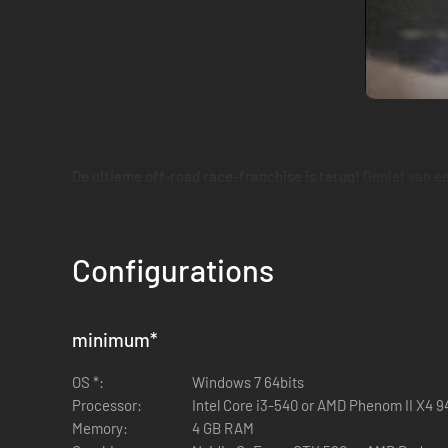
De ultieme off-road race-franchise is terug!
Geniet van een
buggy's en beklimmingen en maak een spectaculaire tocht 
Configurations
minimum
*
OS *:
Windows 7 64bits
Processor:
Intel Core i3-540 or AMD Phenom II X4 9
Memory:
4 GB RAM