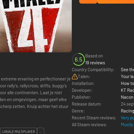
Based on
6.5
19 reviews
Country Compatibility:
See the
Talen:
Your la
n extreme ervaring en perfectioneer je
Installation:
How to
 rally's, rallycross, drifts, buggy's
Developer:
KT Rac
ontinenten. Laat je niet
Publisher:
Nacon
den en omgevingen, maar geef elke
Release datum:
24 sep
scherp zetten. Kruip achter het stuur
Genre:
Racin
Recent Steam reviews:
Very p
All Steam reviews:
Mostly
LOKALE MULTIPLAYER
...