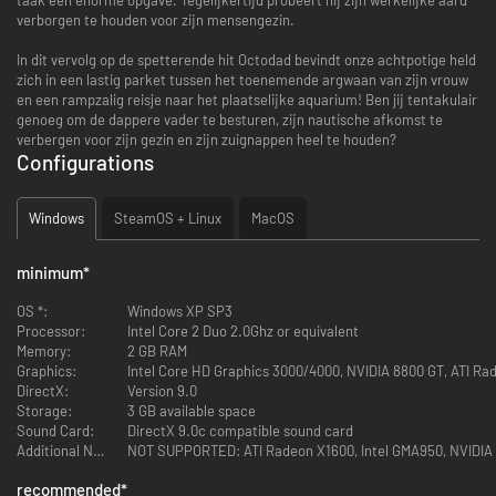
verborgen te houden voor zijn mensengezin.
In dit vervolg op de spetterende hit Octodad bevindt onze achtpotige held
zich in een lastig parket tussen het toenemende argwaan van zijn vrouw
en een rampzalig reisje naar het plaatselijke aquarium! Ben jij tentakulair
genoeg om de dappere vader te besturen, zijn nautische afkomst te
verbergen voor zijn gezin en zijn zuignappen heel te houden?
Configurations
Windows
SteamOS + Linux
MacOS
minimum
*
OS *:
Windows XP SP3
Processor:
Intel Core 2 Duo 2.0Ghz or equivalent
Memory:
2 GB RAM
Graphics:
Intel Core HD Graphics 3000/4000, NVIDIA 8800 GT, ATI Ra
DirectX:
Version 9.0
Storage:
3 GB available space
Sound Card:
DirectX 9.0c compatible sound card
Additional Notes:
NOT SUPPORTED: ATI Radeon X1600, Intel GMA950, NVIDIA
recommended
*