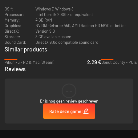
OS *:
Windows 7, Windows 8
Processor:
Intel Core i5 2.8Ghz or equivalent
Memory:
4 GB RAM
Graphics:
NVIDIA GeForce 450, AMD Radeon HD 5670 or better
DirectX:
Version 9.0
Storage:
3 GB available space
Sound Card:
DirectX 9.0c compatible sound card
Similar products
-82%
-81%
2.29 €
Pikuniku - PC & Mac (Steam)
Donut County - PC &
Reviews
--
Er is nog geen review geschreven
Rate deze game!