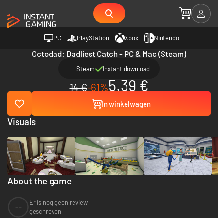
PC
PlayStation
Xbox
Nintendo
Octodad: Dadliest Catch - PC & Mac (Steam)
Steam
Instant download
5.39 €
14 €
-61%
In winkelwagen
Visuals
About the game
Er is nog geen review
--
geschreven