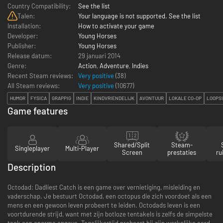
Country Compatibility:
See the list
Talen:
Your language is not supported. See the list
Installation:
How to activate your game
Developer:
Young Horses
Publisher:
Young Horses
Release datum:
29 januari 2014
Genre:
Action
,
Adventure
,
Indies
Recent Steam reviews:
Very positive
(38)
All Steam reviews:
Very positive
(
10677
)
HUMOR
FYSICA
GRAPPIG
INDIE
KINDVRIENDELIJK
AVONTUUR
LOKALE CO-OP
LOOPS
Game features
Shared/Split
Steam-
Singleplayer
Multi-Player
Screen
prestaties
ru
Description
Octodad: Dadliest Catch is een game over vernietiging, misleiding en
vaderschap. Je bestuurt Octodad, een octopus die zich voordoet als een
mens en een gewoon leven probeert te leiden. Octodads leven is een
voortdurende strijd, want met zijn botloze tentakels is zelfs de simpelste
taak een enorme opgave. Tegelijkertijd probeert hij zijn werkelijke aard