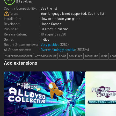
196 reviews
Country Compatibility:
See the list
Talen:
Your language is not supported. See the list
Installation:
How to activate your game
Developer:
Hopoo Games
Publisher:
Gearbox Publishing
Release datum:
10 augustus 2020
Genre:
Indies
Recent Steam reviews:
Very positive
(1252)
All Steam reviews:
Overwhelmingly positive
(
351324
)
THIRDPERSONSHOOTER
ACTIE-ROGUELIKE
CO-OP
ROGUELIKE
ROGUELITE
ACTIE
LOO
Add extensions