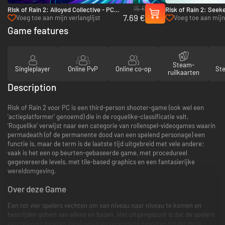
15 €
Risk of Rain 2: Alloyed Collective - PC
Risk of Rain 2: Seeke
7.69 €
(Steam)
PC (Steam)
Voeg toe aan mijn verlanglijst
Voeg toe aan mijn 
Game features
Steam-
Singleplayer
Online PvP
Online co-op
St
ruilkaarten
Description
Risk of Rain 2 voor PC is een third-person shooter-game (ook wel een
'actieplatformer' genoemd) die in de roguelike-classificatie valt.
'Roguelike' verwijst naar een categorie van rollenspel-videogames waarin
permadeath (of de permanente dood van een spelend personage) een
functie is, maar de term is de laatste tijd uitgebreid met vele andere:
vaak is het een op beurten-gebaseerde game, met procedureel
gegenereerde levels, met tile-based graphics en een fantasierijke
wereldomgeving.
Over deze Game
Een tot vier spelers vechten om van niveau naar niveau te komen en
bestrijden golven van aliens en bazen. Het uitgangspunt is dat de spelers
een teleport moeten lokaliseren en vervolgens bewaken totdat deze