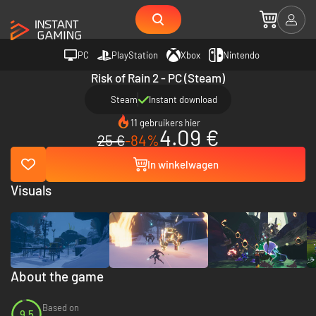
PC
PlayStation
Xbox
Nintendo
Risk of Rain 2 - PC (Steam)
Steam
Instant download
11 gebruikers hier
4.09 €
25 €
-84%
In winkelwagen
Visuals
About the game
Based on
9.5