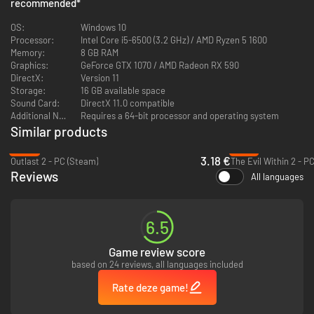
recommended
*
huiveringwekkende reis naar het hart van Black Hills Forest.
OS:
Windows 10
Processor:
Intel Core i5-6500 (3.2 GHz) / AMD Ryzen 5 1600
Memory:
8 GB RAM
Graphics:
GeForce GTX 1070 / AMD Radeon RX 590
DirectX:
Version 11
Storage:
16 GB available space
Sound Card:
DirectX 11.0 compatible
Additional Notes:
Requires a 64-bit processor and operating system
Similar products
-84%
-81%
3.18 €
Outlast 2 - PC (Steam)
The Evil Within 2 - P
Reviews
All languages
Spelkenmerken:
6.5
Los het mysterie op
– Onderzoek de verdwijning van een jongetje
Game review score
met behulp van de tools die tot je beschikking staan (camera,
mobiele telefoon, zaklamp) om de nachtmerries te overleven die op
based on 24 reviews, all languages included
je pad komen.
Rate deze game!
Jouw gezond verstand tegen haar vloek
– Navigeer door een levend,
veranderend bos dat boordevol bovennatuurlijke gevaren zit. De
manier waarop je reageert als je in gevaar bent, bepaalt wat je