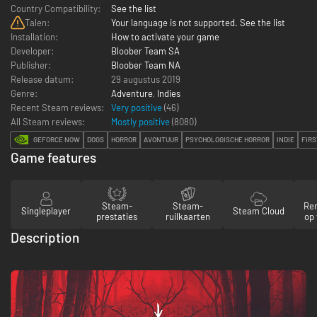
Country Compatibility:
See the list
Talen:
Your language is not supported. See the list
Installation:
How to activate your game
Developer:
Bloober Team SA
Publisher:
Bloober Team NA
Release datum:
29 augustus 2019
Genre:
Adventure
,
Indies
Recent Steam reviews:
Very positive
(46)
All Steam reviews:
Mostly positive
(
8080
)
GEFORCE NOW
DOGS
HORROR
AVONTUUR
PSYCHOLOGISCHE HORROR
INDIE
FIR
Game features
Steam-
Steam-
Re
Singleplayer
Steam Cloud
prestaties
ruilkaarten
op 
Description