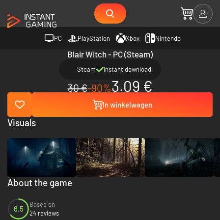
PC
PlayStation
Xbox
Nintendo
Blair Witch - PC (Steam)
Steam
Instant download
3.09 €
30 €
-90%
In winkelwagen
Visuals
About the game
Based on
6.5
24 reviews