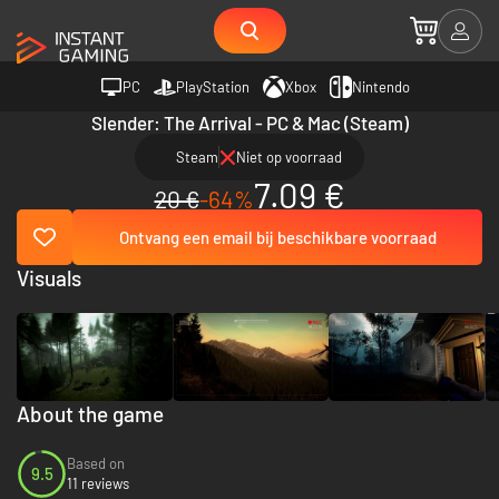
PC
PlayStation
Xbox
Nintendo
Slender: The Arrival - PC & Mac (Steam)
Steam
Niet op voorraad
7.09 €
20 €
-64%
Ontvang een email bij beschikbare voorraad
Visuals
About the game
Based on
9.5
11 reviews