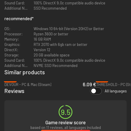
Slender: The Arrival is de officiële herziening en uitbreiding van het
Sound Card:
100% DirectX 9.0c compatible audio device
oorspronkelijke spel, met een gloednieuwe verhaallijn, nieuwe
Additional Notes:
SSD Recommended
personages, verbeterde visuals, een hoge replaywaarde en boven alles
survival horror op zijn best.
recommended
*
OS:
Windows 10 64-bit (Version 20H2) or Better
Processor:
Ryzen 3600 or better
Memory:
16 GB RAM
Graphics:
RTX 2070 with 6gb ram or better
DirectX:
Version 12
Storage:
20 GB available space
Sound Card:
100% DirectX 9.0c compatible audio device
Additional Notes:
NVME SSD Recommended
Similar products
-38%
-87%
6.09 €
DEVOUR - PC & Mac (Steam)
THRESHOLD - PC (St
Reviews
All languages
9.5
Game review score
based on 11 reviews, all languages included