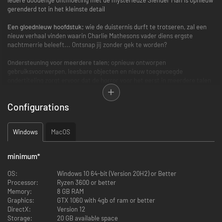
gerenderd tot in het kleinste detail
Een gloednieuw hoofdstuk;
wie de duisternis durft te trotseren, zal een
nieuw verhaal vinden waarin Charlie Mathesons vader diens ergste
nachtmerrie beleeft... Ontsnap jij zonder gek te worden?
Ondersteuning voor meerdere talen;
opnieuw ontworpen
gebruiksvoorwerpen, leesbare objecten en nieuw toegevoegde
ondertiteling zorgt ervoor dat de horror voor het eerst in meerdere talen
beleeft kan worden
Configurations
Speel ook het origineel;
schakel tussen de originele versies en de nieuwe
update door te wisselen in je Steam-client. Geniet van de originele
graphics, of beleef de gruwelijkheden in geheel nieuw detail
Windows
MacOS
Slender: The Arrival is de officiële speladaptatie van Slender Man, het
minimum
*
paranormale fenomeen dat wereldwijd nieuwsgierige mensen de stuipen
op het lijf jaagt.
OS:
Windows 10 64-bit (Version 20H2) or Better
Processor:
Ryzen 3600 or better
In 2012 kwam Slender: The Eight Pages uit, een kort, experimenteel first-
Memory:
8 GB RAM
person spel dat het horrorgenre nieuw leven inblies door het gebruik van
Graphics:
GTX 1060 with 4gb of ram or better
een onvervalste spanningsopbouw en angst.
DirectX:
Version 12
Storage:
20 GB available space