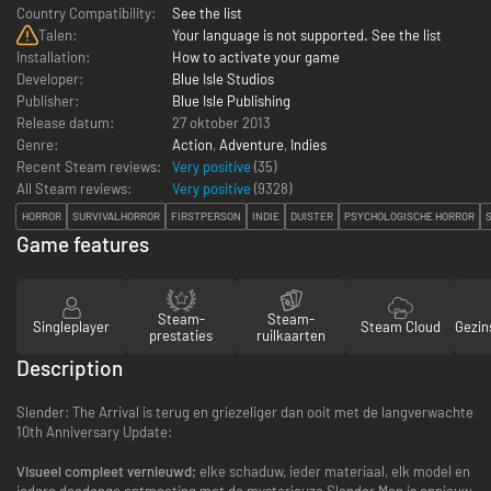
Country Compatibility:
See the list
Talen:
Your language is not supported. See the list
Installation:
How to activate your game
Developer:
Blue Isle Studios
Publisher:
Blue Isle Publishing
Release datum:
27 oktober 2013
Genre:
Action
,
Adventure
,
Indies
Recent Steam reviews:
Very positive
(35)
All Steam reviews:
Very positive
(
9328
)
HORROR
SURVIVALHORROR
FIRSTPERSON
INDIE
DUISTER
PSYCHOLOGISCHE HORROR
Game features
Steam-
Steam-
Singleplayer
Steam Cloud
Gezin
prestaties
ruilkaarten
Description
Slender: The Arrival is terug en griezeliger dan ooit met de langverwachte
10th Anniversary Update:
Visueel compleet vernieuwd;
elke schaduw, ieder materiaal, elk model en
iedere doodenge ontmoeting met de mysterieuze Slender Man is opnieuw