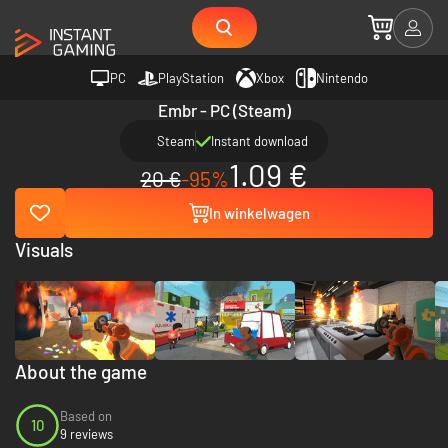
PC
PlayStation
Xbox
Nintendo
Embr - PC (Steam)
Steam
Instant download
1.09 €
20 €
-95%
In winkelwagen
Visuals
About the game
Based on
10
9 reviews