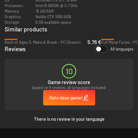
Processor:
Intel i5 9600K @ 3.7 GHz
Memory:
16 GB RAM
Graphics:
Nvidia GTX 1060 6GB
Storage:
8 GB available space
Similar products
-62%
-92%
Er breken heel wat branden uit! Speel in je eentje of sluit je aan bij een
5.76 €
Rock of Ages 3: Make & Break - PC (Steam)
Full Metal Furies - P
team brandblussers van maximaal 4 spelers online, met een dynamische
Reviews
All languages
moeilijkheidsgraad die zich aanpast aan de grootte van je team.
10
Game review score
based on 9 reviews, all languages included
Rate deze game!
There is no review in your language