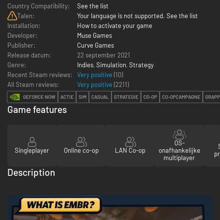
Country Compatibility:
See the list
Talen:
Your language is not supported. See the list
Installation:
How to activate your game
Developer:
Muse Games
Publisher:
Curve Games
Release datum:
22 september 2021
Genre:
Indies
,
Simulation
,
Strategy
Recent Steam reviews:
Very positive
(10)
All Steam reviews:
Very positive
(
2211
)
GEFORCE NOW
ACTIE
SIM
CASUAL
STRATEGIE
CO-OP
CO-OPCAMPAGNE
GRAPP
Game features
OS-
Singleplayer
Online co-op
LAN Co-op
onafhankelijke
pr
multiplayer
Description