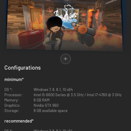
Werk samen met vrienden om de beste brandblussers te worden die er te
koop zijn. Storm brandende gebouwen in vol gevaren, kostbare spullen en
Configurations
hypermoderne beveiligingssystemen. Blus branden, red levens, stel
spullen veilig en verdien heel veel geld. Koop hightech hulpmiddelen met
minimum
*
geavanceerde upgrades en nieuwe outfits waarmee je nieuwe manieren
om te spelen ontgrendelt.
OS *:
Windows 7, 8, 8.1, 10 x64
Processor:
Intel i5-6600 Series @ 3.5 GHz / Intel i7-4760 @ 3 GHz
Memory:
8 GB RAM
Graphics:
Nvidia GTX 960
Storage:
8 GB available space
recommended
*
OS *:
Windows 7, 8, 8.1, 10 x64