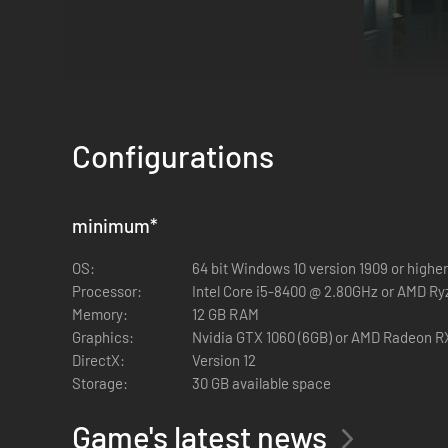
Configurations
DEATHLOOP is een next-gen firstperson shooter van Arkane
gedoemd om dezelfde dag steeds weer te beleven. Als Colt i
minimum
*
probeer nieuwe paden, verzamel informatie en vind nieuwe
OS:
64 bit Windows 10 version 1909 or higher
ALS HET IN EERSTE INSTANTIE NIET LU
Processor:
Intel Core i5-8400 @ 2.80GHz or AMD Ry
Memory:
12 GB RAM
Elke nieuwe cyclus is een kans om dingen te veranderen. Gebr
Graphics:
Nvidia GTX 1060 (6GB) or AMD Radeon R
wapens in het gevecht te storten. In elke cyclus ontdek je 
DirectX:
Version 12
allerlei bizarre vaardigheden en bruut wapentuig, gebruik j
Storage:
30 GB available space
spel van jager en prooi te overleven.
Game's latest news
SINGLEPLAYERGAMEPLAY GEÏNJECTEER