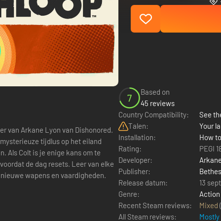
Based on
7
45 reviews
Country Compatibility:
See the
Talen:
Your la
Installation:
How to
ysterieuze tijdlus op het eiland
Rating:
PEGI 1
 Als Colt is je enige kans om te
Developer:
Arkane
voordat de dag resets. Leer van elke
Publisher:
Bethes
nd nieuwe wapens en vaardigheden.
Release datum:
13 sep
Genre:
Action
Recent Steam reviews:
Mixed
All Steam reviews:
Mostly