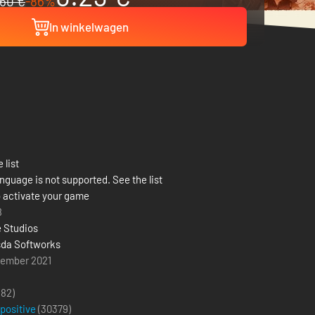
60 €
-86%
In winkelwagen
 list
nguage is not supported. See the list
 activate your game
8
 Studios
da Softworks
tember 2021
(82)
 positive
(
30379
)