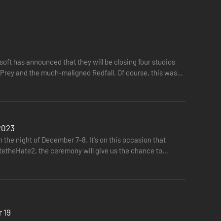
 de lus te doorbreken en je vrijheid te bewerkstelligen. En
s voelt, kun jij ook in de stijlvolle sneakers van Julianna
oor kiezen om Julianna in hun verhaal door de AI te laten
soft has announced that they will be closing four studios
nt Prey and the much-maligned Redfall. Of course, this wasn't
2023
 the night of December 7-8. It's on this occasion that
tetheHate2, the ceremony will give us the chance to
 19