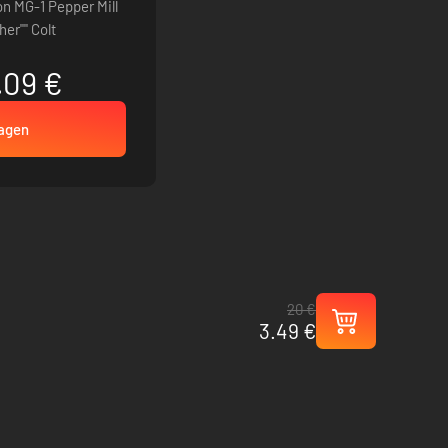
 MG-1 Pepper Mill
er"" Colt
.09 €
wagen
20 €
3.49 €