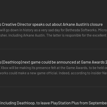
an DEATHLOOP als Colt en jaagt op doelwitten op het eiland Blackreef om
 die door een andere speler bestuurd kan worden. Als je je dus achterbak
den. De multiplayerervaring is volledig optioneel en spelers kunnen erv
 Creative Director speaks out about Arkane Austin's closure
ill go down in history as a very sad day for Bethesda Softworks. Micro
isher, including Arkane Austin. The latter is responible for the excelle
s (Deathloop) next game could be announced at Game Awards 
 Xbox will be making its presence felt at the Game Awards, to be held on
orks could make a new game official. Indeed, according to insider Na
e Lyon's next…
including Deathloop, to leave PlayStation Plus from September