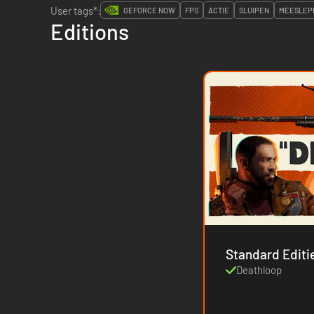
User tags*:
GEFORCE NOW
FPS
ACTIE
SLUIPEN
MEESLEP
Editions
Standard Editi
Deathloop