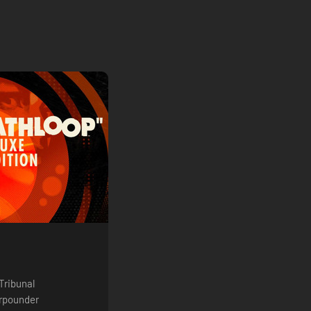
Tribunal
urpounder