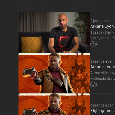
Ben jij de held of de schurk? Je beleeft het hoofdverhaal v
al die tijd word je achterna gezeten door je rivaal Julianna,
stappen en bij een andere speler binnenvallen om Colt te do
2 jaar geleden
Arkane Lyon's
besturen.
Tuesday May 7 w
run by the publ
to the liking…
4
3 jaar geleden
Arkane Lyon'
As we all know,
Bethesda Softw
discover Arkan
1
3 jaar geleden
Eight games, 