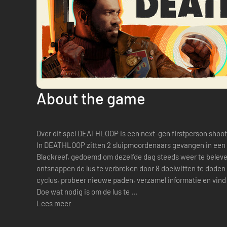
About the game
Over dit spel DEATHLOOP is een next-gen firstperson shooter van Arkane Lyon van Dishonored.
In DEATHLOOP zitten 2 sluipmoordenaars gevangen in een m
Blackreef, gedoemd om dezelfde dag steeds weer te beleven.
ontsnappen de lus te verbreken door 8 doelwitten te doden 
cyclus, probeer nieuwe paden, verzamel informatie en vi
Doe wat nodig is om de lus te ...
Lees meer