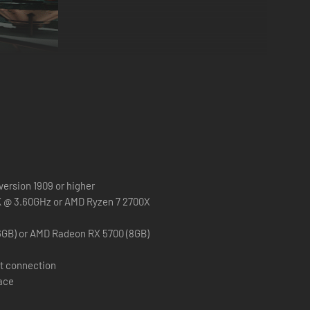
en in een mysterieuze tijdlus op het eiland Blackreef,
 te doden voordat de dag resets. Leer van elke cyclus,
version 1909 or higher
0K @ 3.60GHz or AMD Ryzen 7 2700X
en, stilletjes door levels te sluipen of je met getrokken
6GB) or AMD Radeon RX 5700 (8GB)
nd Blackreef en breid je je arsenaal uit. Gewapend met
 te slaan. Pas je uitrusting met beleid aan om dit dodelijke
t connection
pace