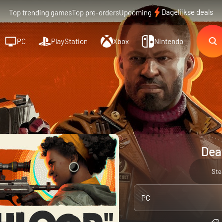
Dagelijkse deals
Top trending games
Top pre-orders
Upcoming
PC
PlayStation
Xbox
Nintendo
Dea
St
PC