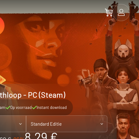
thloop - PC (Steam)
eam
Op voorraad
Instant download
Standard Editie
8.29 €