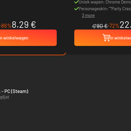
Uniek wapen: Chrome Demon
Personageskin: ""Party Crash
3 more
8.29 €
22
-86%
-72%
80 €
In winkelwagen
In winkel
 - PC (Steam)
lijst