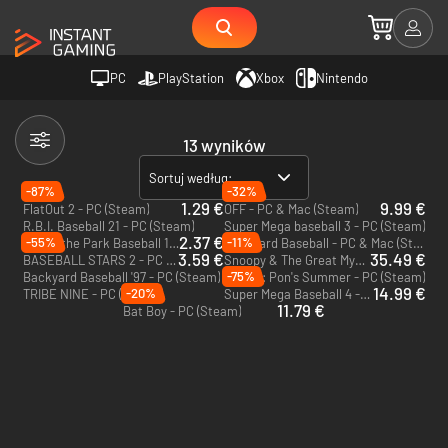
PC
PlayStation
Xbox
Nintendo
13 wyników
Sortuj według:
-87%
-32%
1.29 €
9.99 €
FlatOut 2 - PC (Steam)
OFF - PC & Mac (Steam)
R.B.I. Baseball 21 - PC (Steam)
Super Mega baseball 3 - PC (Steam)
2.37 €
-55%
-11%
Out of the Park Baseball 17 - PC & Mac (Steam)
Backyard Baseball - PC & Mac (Steam)
3.59 €
35.49 €
BASEBALL STARS 2 - PC (Steam)
Snoopy & The Great Mystery Club - PC (Steam)
-75%
Backyard Baseball '97 - PC (Steam)
Tanuki: Pon's Summer - PC (Steam)
14.99 €
-20%
TRIBE NINE - PC (Steam)
Super Mega Baseball 4 - Xbox One & Xbox Series X|S
11.79 €
Bat Boy - PC (Steam)