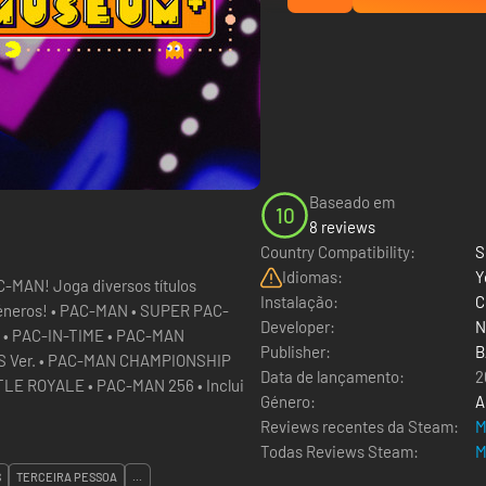
Baseado em
10
8 reviews
Country Compatibility:
S
Idiomas:
Y
os títulos
Instalação:
C
SUPER PAC-
Developer:
N
 • PAC-IN-TIME • PAC-MAN
Publisher:
B
 Ver. • PAC-MAN CHAMPIONSHIP
Data de lançamento:
2
OYALE • PAC-MAN 256 • Inclui
Género:
A
Reviews recentes da Steam:
M
Todas Reviews Steam:
M
S
TERCEIRA PESSOA
...