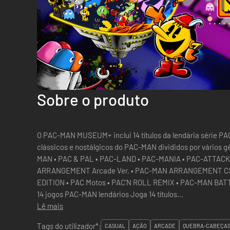
Sobre o produto
O PAC-MAN MUSEUM+ inclui 14 títulos da lendária série PAC-MAN! Joga divers
clássicos e nostálgicos do PAC-MAN divididos por vários géneros! • PAC-MAN • 
MAN • PAC & PAL • PAC-LAND • PAC-MANIA • PAC-ATTACK
ARRANGEMENT Arcade Ver. • PAC-MAN ARRANGEMENT CS
EDITION • PAC Motos • PAC'N ROLL REMIX • PAC-MAN BATTLE R
14 jogos PAC-MAN lendários Joga 14 títulos...
Lê mais
Tags do utilizador*:
CASUAL
AÇÃO
ARCADE
QUEBRA-CABEÇA