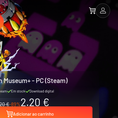
a
 Museum+ - PC (Steam)
team
Em stock
Download digital
2.20 €
20 €
-89%
Adicionar ao carrinho