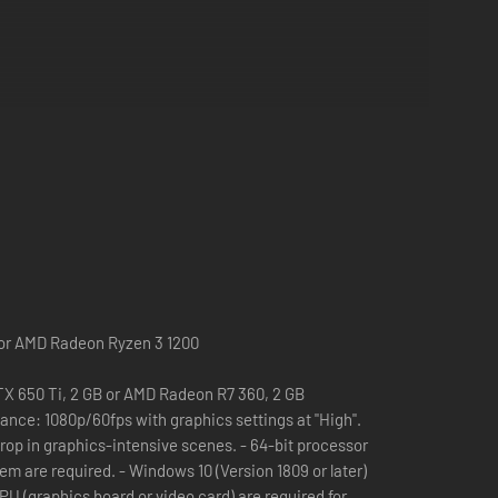
er adores a jogabilidade de deslocação lateral do PAC-
0 or AMD Radeon Ryzen 3 1200
X 650 Ti, 2 GB or AMD Radeon R7 360, 2 GB
ores podem jogar à vez, por isso todos podem desfrutar do
nce: 1080p/60fps with graphics settings at "High".
graphics-intensive scenes. - 64-bit processor
em are required. - Windows 10 (Version 1809 or later)
 (graphics board or video card) are required for