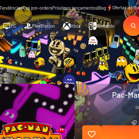
Ofertas do di
Tendências
Top pre-orders
Próximos lançamentos
Blog
PC
PlayStation
Xbox
Nintendo
Pac-Man
S