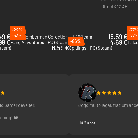
e jogos!
DirectX 12 API.
-22%
-77
49 €
-53%
15.59 €
-77
Super Bomberman Collection - PC (Steam)
Ghost
99 €
-86%
4.69 €
Pang Adventures - PC (Steam)
6.59 €
Steam)
Spitlings - PC (Steam)
do Gamer deve ter!
Jogo muito legal, traz um ar de
aming! ❤️
Há 2 anos
Ativou sem problemas!!