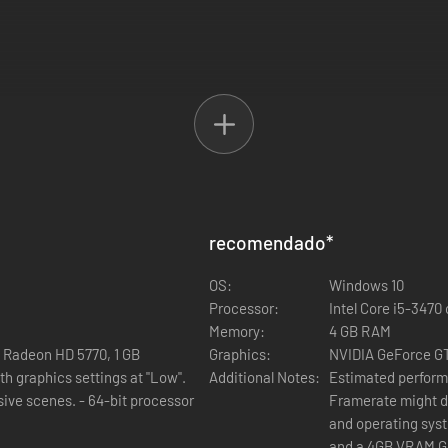
recomendado
*
AC-LAND, bem como os recém-incluídos PAC-IN-TIME e PAC-MAN 256. Qu
OS:
Windows 10
o tem algo para todos!
Processor:
Intel Core i5-347
Memory:
4 GB RAM
 Radeon HD 5770, 1 GB
Graphics:
NVIDIA GeForce GT
iares no modo multijogador local! Existem mesmo jogos onde dois jogad
h graphics settings at "Low".
Additional Notes:
Estimated performa
 64-bit processor
Framerate might drop in 
and operating syst
and a 4GB VRAM GPU