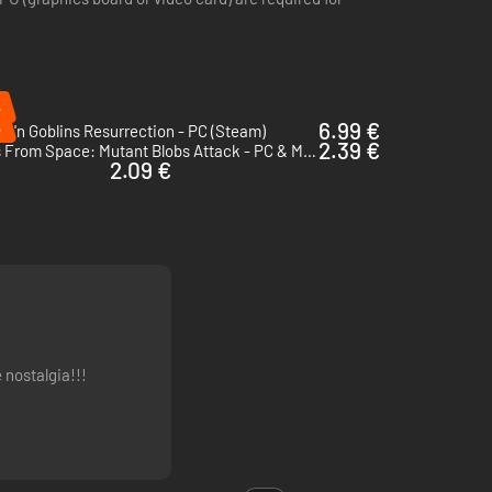
%
%
6.99 €
s 'n Goblins Resurrection - PC (Steam)
2.39 €
Tales From Space: Mutant Blobs Attack - PC & Mac (Steam)
2.09 €
 nostalgia!!!