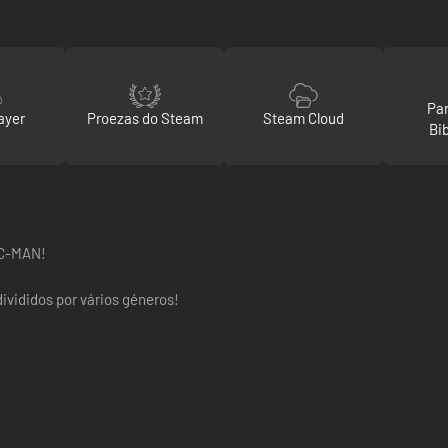
Par
ayer
Proezas do Steam
Steam Cloud
Bi
AC-MAN!
ivididos por vários géneros!