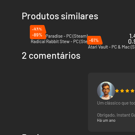
Recebe itens sempre que jogas e personaliza o teu salão d
Produtos similares
-93%
-89%
1.
Arcade Paradise - PC (Steam)
-61%
0.
Radical Rabbit Stew - PC (Steam)
Atari Vault - PC & Mac (
2 comentários
Um clássico que to
Obrigado, Instant G
Há um ano