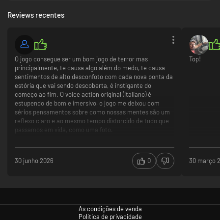
Between Music; os sons melódicos mas arrepiantes de Aseptic Void,
compositor de The Town of Light; enquadrados num verdadeiro
Reviews recentes
estilo vintage com novas versões de clássicos, como o Ave Maria de
Schubert e O Bella Ciao, assim como músicas originais escritas e
cantadas por Francesca Messina, também conhecida como Femina
Ridens, a estrela disco dos anos 90.
O jogo consegue ser um bom jogo de terror mas
Top!
principalmente, te causa algo além do medo, te causa
sentimentos de alto desconfoto com cada nova ponta da
estória que vai sendo descoberta, é instigante do
começo ao fim. O voice action original (italiano) é
estupendo de bom e imersivo, o jogo me deixou com
sérios pensamentos sobre como nossas mentes são um
reflexo claro e ao mesmo tempo distorcido de tudo que
passamos em vida, como uma foto.
30 junho 2026
0
30 março 
As condições de venda
Política de privacidade