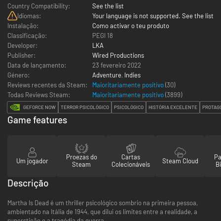
Country Compatibility:
See the list
Idiomas:
Your language is not supported. See the list
Instalação:
Como activar o teu produto
Classificação:
PEGI 18
Developer:
LKA
Publisher:
Wired Productions
Data de lançamento:
23 fevereiro 2022
Género:
Adventure
,
Indies
Reviews recentes da Steam:
Maioritariamente positivo
(30)
Todas Reviews Steam:
Maioritariamente positivo
(
3899
)
GEFORCE NOW
TERROR PSICOLÓGICO
PSICOLÓGICO
HISTÓRIA EXCELENTE
PROTAG
Game features
Proezas do
Cartas
Pa
Um jogador
Steam Cloud
Steam
Colecionáveis
Bi
Descrição
Martha Is Dead é um thriller psicológico sombrio na primeira pessoa,
ambientado na Itália de 1944, que dilui os limites entre a realidade, a
superstição e a tragédia da guerra.