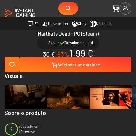
PC
PlayStation
Xbox
Nintendo
Martha Is Dead - PC (Steam)
Steam
Download digital
1.99 €
30 €
-93%
Adicionar ao carrinho
Visuais
Sobre o produto
Baseado em
9
40 reviews