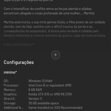
Com o intensificar do conflito entre as forças alemãs e aliadas,
encontram afogado o corpo profanado de uma mulher... Martha!
Martha está morta, e sua irmã gémea Giulia, a filha jovem de um soldado
alemão, tem de lidar sozinha com o difícil trauma da perda e as
consequências do assassinato. A busca pela verdade é toldada pelo
folclore misterioso e o horror extremo da guerra, cada vez mais próxima.
O que vai prevalecer?
Features
Configurações
]Unashamedly authentic voice acting in Italian
O primeiro jogo indie a ser lançado com o idioma italiano como
mínimo
*
configuração padrão, para uma imersão total na história e nos
personagens.
OS:
Windows 10 64bit
Do criador de The Town of Light.
Processor:
Intel Core i5 or equivalent AMD
O segundo jogo da LKA, criadora do premiado "The Town of Light" e
Memory:
8 GB RAM
especialista em jogos narrativos baseados na realidade e focados
Graphics:
Nvidia GTX 670 or AMD R9 270X
em assuntos complicados.
DirectX:
Version 11
Narrativa profunda e pesada a vários níveis./b]
Storage:
30 GB available space
Martha Is Dead debruça-se sobre a perda, as relações e a vertente
Additional Notes:
Game installed on SSD Recommended
psicológica de um período sombrio da história, pelos dos olhos de