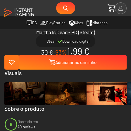
PC
PlayStation
Xbox
Nintendo
Martha Is Dead - PC (Steam)
Steam
Download digital
1.99 €
30 €
-93%
Adicionar ao carrinho
Visuais
Sobre o produto
Baseado em
9
40 reviews