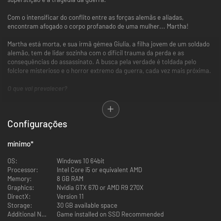
Com o intensificar do conflito entre as forças alemãs e aliadas,
encontram afogado o corpo profanado de uma mulher... Martha!
Martha está morta, e sua irmã gémea Giulia, a filha jovem de um soldado
alemão, tem de lidar sozinha com o difícil trauma da perda e as
consequências do assassinato. A busca pela verdade é toldada pelo
folclore misterioso e o horror extremo da guerra, cada vez mais próxima.
O que vai prevalecer?
Features
Configurações
]Unashamedly authentic voice acting in Italian
O primeiro jogo indie a ser lançado com o idioma italiano como
mínimo
*
configuração padrão, para uma imersão total na história e nos
personagens.
OS:
Windows 10 64bit
Do criador de The Town of Light.
Processor:
Intel Core i5 or equivalent AMD
O segundo jogo da LKA, criadora do premiado "The Town of Light" e
Memory:
8 GB RAM
especialista em jogos narrativos baseados na realidade e focados
Graphics:
Nvidia GTX 670 or AMD R9 270X
em assuntos complicados.
DirectX:
Version 11
Narrativa profunda e pesada a vários níveis./b]
Storage:
30 GB available space
Martha Is Dead debruça-se sobre a perda, as relações e a vertente
Additional Notes:
Game installed on SSD Recommended
psicológica de um período sombrio da história, pelos dos olhos de