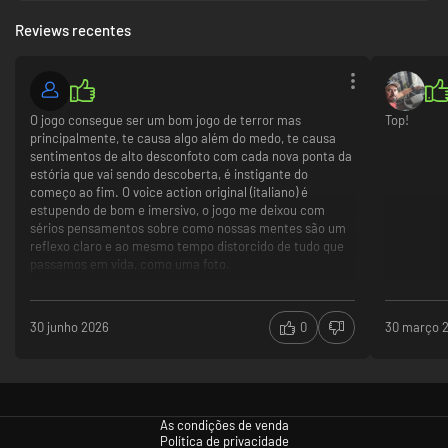
Between Music; os sons melódicos mas arrepiantes de Aseptic Void,
compositor de The Town of Light; enquadrados num verdadeiro
Reviews recentes
estilo vintage com novas versões de clássicos, como o Ave Maria de
Schubert e O Bella Ciao, assim como músicas originais escritas e
cantadas por Francesca Messina, também conhecida como Femina
Ridens, a estrela disco dos anos 90.
O jogo consegue ser um bom jogo de terror mas
Top!
principalmente, te causa algo além do medo, te causa
sentimentos de alto desconfoto com cada nova ponta da
estória que vai sendo descoberta, é instigante do
começo ao fim. O voice action original (italiano) é
estupendo de bom e imersivo, o jogo me deixou com
sérios pensamentos sobre como nossas mentes são um
reflexo claro e ao mesmo tempo distorcido de tudo que
passamos em vida, como uma foto.
30 junho 2026
0
30 março 
As condições de venda
Política de privacidade