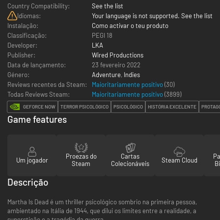
Country Compatibility:
See the list
Idiomas:
Your language is not supported. See the list
Instalação:
Como activar o teu produto
Classificação:
PEGI 18
Developer:
LKA
Publisher:
Wired Productions
Data de lançamento:
23 fevereiro 2022
Género:
Adventure
,
Indies
Reviews recentes da Steam:
Maioritariamente positivo
(30)
Todas Reviews Steam:
Maioritariamente positivo
(
3899
)
GEFORCE NOW
TERROR PSICOLÓGICO
PSICOLÓGICO
HISTÓRIA EXCELENTE
PROTAG
Game features
Proezas do
Cartas
Pa
Um jogador
Steam Cloud
Steam
Colecionáveis
Bi
Descrição
Martha Is Dead é um thriller psicológico sombrio na primeira pessoa,
ambientado na Itália de 1944, que dilui os limites entre a realidade, a
superstição e a tragédia da guerra.