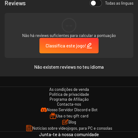
Reviews
Todas as línguas
pelo rock, incluindo uma boys band sensação do pop, um DJ
mundialmente aclamado, um jovem prodígio do piano e outros.
--
Não há reviews suficientes para calcular a pontuação
Classifica este jogo!
Não existem reviews no teu idioma
Curte a incrível banda sonora dinâmica composta por verdadeiras feras
da música, incluindo Falk Au Yeong, Andy Tunstall, Funk Fiction, Masahiro
"Godspeed" Aoki, Az Samad, Clyde Rabatel e a Video Game Orchestra.
As condições de venda
Política de privacidade
Programa de Afiliação
Contacta-nos
Nosso Servidor Discord e Bot
Usa o teu gift card
Blog
Notícias sobre videojogos, para PC e consolas
Junta-te à nossa comunidade