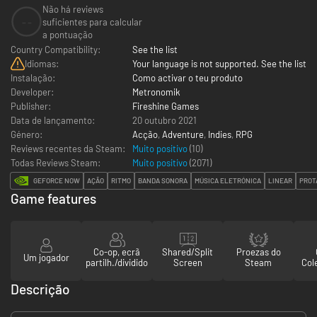
Não há reviews
--
suficientes para calcular
a pontuação
Country Compatibility:
See the list
Idiomas:
Your language is not supported. See the list
Instalação:
Como activar o teu produto
Developer:
Metronomik
Publisher:
Fireshine Games
Data de lançamento:
20 outubro 2021
Género:
Acção
,
Adventure
,
Indies
,
RPG
Reviews recentes da Steam:
Muito positivo
(10)
Todas Reviews Steam:
Muito positivo
(
2071
)
GEFORCE NOW
AÇÃO
RITMO
BANDA SONORA
MÚSICA ELETRÓNICA
LINEAR
PROT
Game features
Co-op, ecrã
Shared/Split
Proezas do
Um jogador
partilh./dividido
Screen
Steam
Col
Descrição