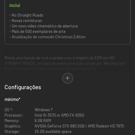
inclui
- No Straight Roads
- Novas remisturas
- Um novo vídeo cinemático de abertura
- Mais de 500 exemplares de arte
- Atualização de conteúdo Christmas Edition
Monta uma banda de rock e acaba com o império da EDM em NO
STRAIGHT ROADS, um jogo de aventura e ação criado por Wan Hazmer
(Final Fantasy XV) e Daim Dziauddin (Street Fighter V).
Explora Vinyl City e enfrenta superestrelas da música na tua jornada para
derrotar o opressor império EDM da "NSR" numa aventura repleta de ação
Configurações
onde o combate na terceira pessoa acompanha a sensacional banda
sonora!
mínimo
*
No Straight Roads: Encore Edition é uma versão melhorada do jogo de
OS *:
Windows 7
ação e aventura musical original e que inclui o rock-tástico jogo de base
Processor:
Intel i5-3570 or AMD FX-8350
e ainda a atualização festiva ‘Christmas Edition’, para além de novos
Memory:
6 GB RAM
conteúdos como uma coleção de faixas expandida, um novo vídeo
Graphics:
NVIDIA GeForce GTX 680 2GB / AMD Radeon HD 7970
cinemático de abertura, melhoramentos de qualidade de vida e mais de
Storage:
25 GB available space
500 exemplares de arte dos fãs disponíveis para ver e recolher em Vinyl