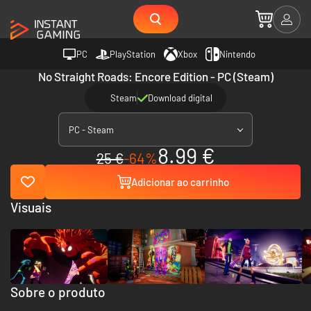
PC
PlayStation
Xbox
Nintendo
No Straight Roads: Encore Edition - PC (Steam)
Steam
Download digital
PC - Steam
8.99 €
25 €
-64%
Adicionar ao carrinho
Visuais
Sobre o produto