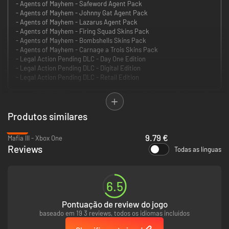
- Agents of Mayhem - Safeword Agent Pack
- Agents of Mayhem - Johnny Gat Agent Pack
- Agents of Mayhem - Lazarus Agent Pack
- Agents of Mayhem - Firing Squad Skins Pack
- Agents of Mayhem - Bombshells Skins Pack
- Agents of Mayhem - Carnage a Trois Skins Pack
- Legal Action Pending DLC - Day One Edition
- Legal Action Pending DLC - Digital Edition
- Legal Action Pending DLC - Retail Edition
Agents of MAYHEM é o mais recente jogo de ação de mundo aberto dos
criadores da série Saints Row!
Em Agents of MAYHEM, és responsável por uma operação sem reservas
Produtos similares
contra uma organização de supervilões conhecida apenas como a
-76%
LEGION!
9.79 €
Mafia III - Xbox One
Inclui:
Reviews
Todas as línguas
• Agents of Mayhem
• Franchise Force Skins Pack
• Firing Squad Skins Pack
• Johnny Gat Agent Pack
6.5
• Bombshell Skins Pack
• Lazarus Agent Pack
Pontuação de review do jogo
• Legal Action Pending - Day One Edition
baseado em 19 3 reviews, todos os idiomas incluídos
• Legal Action Pending - Digital Edition
• Legal Action Pending - Retail Edition