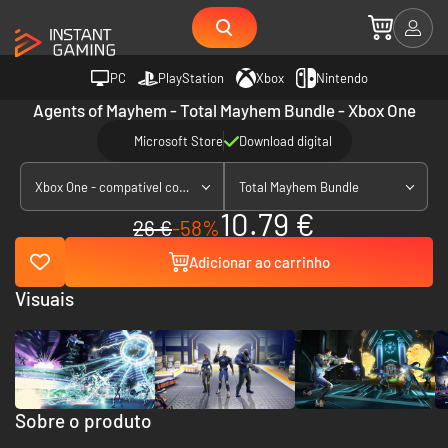
PC
PlayStation
Xbox
Nintendo
Agents of Mayhem - Total Mayhem Bundle - Xbox One
Microsoft Store
Download digital
Xbox One - compatível com Xbox Series X|S
Total Mayhem Bundle
10.79 €
26 €
-58%
Adicionar ao carrinho
Visuais
Sobre o produto