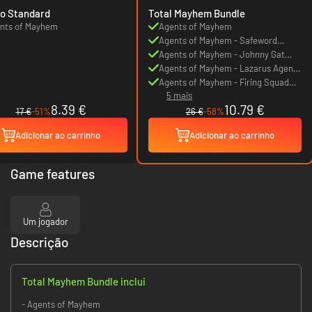
o Standard
Total Mayhem Bundle
nts of Mayhem
Agents of Mayhem
Agents of Mayhem - Safeword
Agent Pack
Agents of Mayhem - Johnny Gat
Agent Pack
Agents of Mayhem - Lazarus Agent
Pack
Agents of Mayhem - Firing Squad
5 mais
Skins Pack
8.39 €
10.79 €
17 €
-51%
26 €
-58%
Adicionar ao carrinho
Adicionar ao carrinho
Game features
Um jogador
Descrição
Total Mayhem Bundle inclui
- Agents of Mayhem