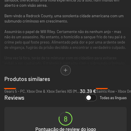
aberto e com visão aérea.
Bem-vindo a Redrock County, uma sonolenta cidade americana com um
submundo criminoso em crescimento.
Assumirás o papel de Will Riley. Certamente não és nenhum anjo - mas
não és um assassino. No entanto, o homicídio a sangue frio do teu pai é o
crime pelo qual foste preso. Alimentado pela dor e por uma ardente sede
de vingança, fugirás da prisão decidido a encontrar o verdadeiro culpado.
Uma vez lá fora, terás de te misturar com os cidadãos para evitares
voltar a ser capturado. Estabelece contacto com o submundo criminoso
e mantém-te um passo à frente das malhas da lei.
Produtos similares
Decorrendo no Sul profundo durante os anos 80, American Fugitive é uma
carta de amor aos filmes clássicos e aos jogos antigos.
-13%
-13%
30.39 €
Gears 5 - PC, Xbox One & Xbox Series X|S (Microsoft Store)
Saints Row - Xbox On
JUSTIÇA NEM SEMPRE CUMPRE A LEI.
Reviews
Todas as línguas
8
Pontuação de review do jogo