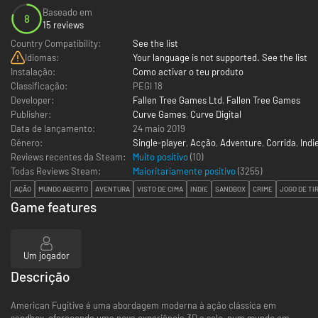
Baseado em
8
15 reviews
Country Compatibility:
See the list
Idiomas:
Your language is not supported. See the list
Instalação:
Como activar o teu produto
Classificação:
PEGI 18
Developer:
Fallen Tree Games Ltd
,
Fallen Tree Games
Publisher:
Curve Games
,
Curve Digital
Data de lançamento:
24 maio 2019
Género:
Single-player
,
Acção
,
Adventure
,
Corrida
,
Indi
Reviews recentes da Steam:
Muito positivo
(10)
Todas Reviews Steam:
Maioritariamente positivo
(
3255
)
AÇÃO
MUNDO ABERTO
AVENTURA
VISTO DE CIMA
INDIE
SANDBOX
CRIME
JOGO DE TI
Game features
Um jogador
Descrição
American Fugitive é uma abordagem moderna à ação clássica em
sandbox, oferecendo uma nova experiência 3D a solo, num mundo em