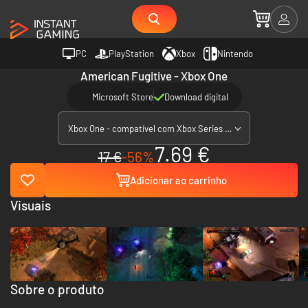
PC
PlayStation
Xbox
Nintendo
American Fugitive - Xbox One
Microsoft Store
Download digital
Xbox One - compatível com Xbox Series X|S
7.69 €
17 €
-56%
Adicionar ao carrinho
Visuais
Sobre o produto