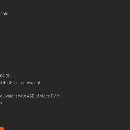
ônia.
64 Bit
el i5 CPU or equivalent
equivalent with 4GB of video RAM
ce