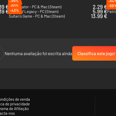
-89%
-84
89 €
-60%
2.29 €
-68
112 Operator - PC & Mac (Steam)
The G
39 €
-43%
5.99 €
House of Legacy - PC (Steam)
Patri
13.99 €
Sultan's Game - PC & Mac (Steam)
-
Nenhuma avaliação foi escrita ainda
Classifica este jogo!
ondições de venda
tica de privacidade
rama de Afiliação
acta-nos