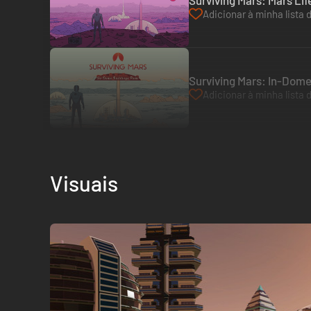
Surviving Mars: Mars Lif
Adicionar à minha lista 
Surviving Mars: In-Dome
Adicionar à minha lista 
Visuais