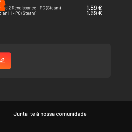
%
%
1.59 €
uild 2 Renaissance - PC (Steam)
1.59 €
cian III - PC (Steam)
Junta-te à nossa comunidade