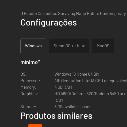
O Pacote Cosmético Surviving Mars: Future Contemporary c
Configurações
Windows
SteamOS + Linux
MacOS
mínimo
*
OS:
Windows 10 Home 64 Bit
Processor:
4th Generation Intel i3 CPU or equivalen
Memory:
4 GB RAM
Graphics:
HD 4600/Geforce 620/Radeon 6450 or eq
RAM
Storage:
6 GB available space
Produtos similares