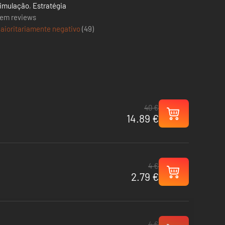
imulação
,
Estratégia
em reviews
aioritariamente negativo
(
49
)
40 €
14.89 €
4 €
2.79 €
4 €