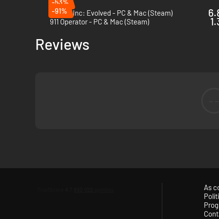
-53%
-91%
6.
Plague Inc: Evolved - PC & Mac (Steam)
1.
911 Operator - PC & Mac (Steam)
Reviews
-
As c
Polí
Prog
Cont