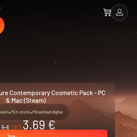
a
ture Contemporary Cosmetic Pack - PC
& Mac (Steam)
team
Em stock
Download digital
3.69 €
5 €
-26%