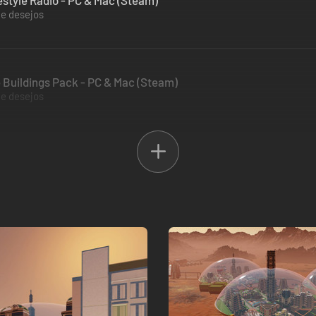
estyle Radio - PC & Mac (Steam)
de desejos
 Buildings Pack - PC & Mac (Steam)
de desejos