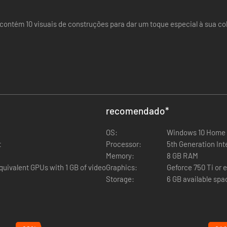
ontém 10 visuais de construções para dar um toque especial à sua col
recomendado
*
OS:
Windows 10 Home 
t
Processor:
5th Generation Int
Memory:
8 GB RAM
uivalent GPUs with 1 GB of video
Graphics:
Geforce 750 Ti or 
Storage:
6 GB available spa