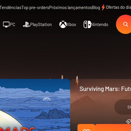
Ofertas do di
Tendências
Top pre-orders
Próximos lançamentos
Blog
PC
PlayStation
Xbox
Nintendo
Surviving Mars: Fu
S