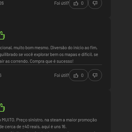
em estiver à procura de uma experiência menos frustrante,
26
Foi útil?
0
ional, muito bom mesmo. Diversão do início ao fim,
quilibrado se você explorar bem os mapas e difícil, se
sair as correndo. Compra que é sucesso!
6
Foi útil?
0
MUITO. Preço sinistro, na steam a maior promoção
de cerca de ±40 reais, aqui é uns 16.