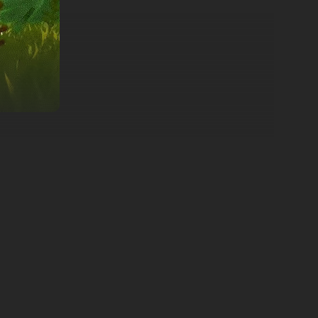
mas de fogo. Mas com o lixo, vem uma misteriosa infeção