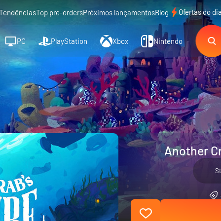
Ofertas do di
Tendências
Top pre-orders
Próximos lançamentos
Blog
PC
PlayStation
Xbox
Nintendo
Another Cr
S