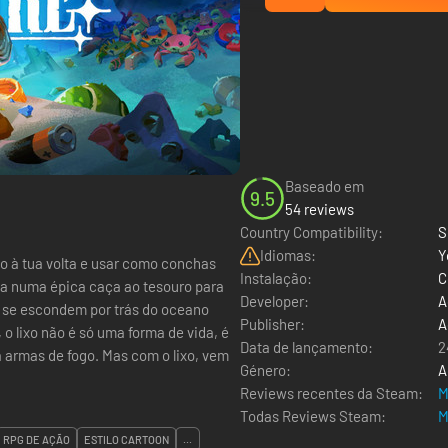
Baseado em
9.5
54 reviews
Country Compatibility:
S
Idiomas:
Y
xo à tua volta e usar como conchas
Instalação:
C
a numa épica caça ao tesouro para
Developer:
A
e se escondem por trás do oceano
Publisher:
A
Data de lançamento:
2
 armas de fogo. Mas com o lixo, vem
Género:
A
Reviews recentes da Steam:
M
Todas Reviews Steam:
M
RPG DE AÇÃO
ESTILO CARTOON
...