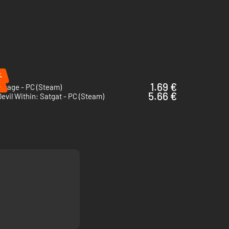
%
 habitantes dos mares. Esmurra os inimigos com a
%
1.69 €
image - PC (Steam)
5.66 €
evil Within: Satgat - PC (Steam)