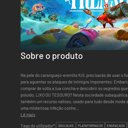
Sobre o produto
Na pele do caranguejo-eremita Kril, precisarás de usar o li
para aguentar os ataques de inimigos imponentes. Embarc
comprar de volta a tua concha e descobrir os segredos qu
poluído. LIXO OU TESOURO? Nesta sociedade subaquática, o lixo não é só uma forma de vida, é
também um recurso valioso, usado para tudo desde moda a
uma misteriosa infeção conhe...
Lê mais
Tags do utilizador*:
SOULSLIKE
PLATAFORMAS 3D
ENGRAÇADO