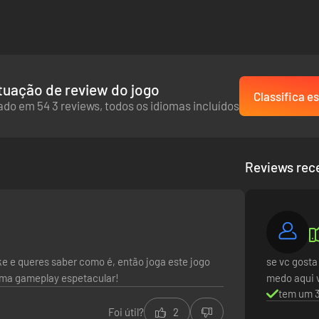
de florestas de algas, corais, cidades de castelos de areia e até pela
cha.
uação de review do jogo
Classifica es
do em 54 3 reviews, todos os idiomas incluídos
Reviews rec
ke e queres saber como é, então joga este jogo
se vc gosta
uma gameplay espetacular!
medo aqui v
tem um 3
novatos de soulslike assim como constituir um desafio para jogadores 
Foi útil?
2