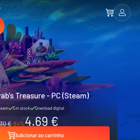
a
ab's Treasure - PC (Steam)
team
Em stock
Download digital
4.69 €
30 €
-84%
Adicionar ao carrinho