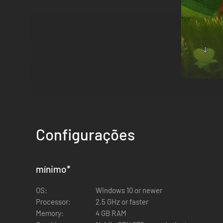
LIXO OU TESOURO?
Nesta sociedade subaquática, o lixo não é só uma forma d
Configurações
conhecida como Grude, que pode significar uma catástrofe
mínimo
*
OS:
Windows 10 or newer
Processor:
2.5 GHz or faster
Memory:
4 GB RAM