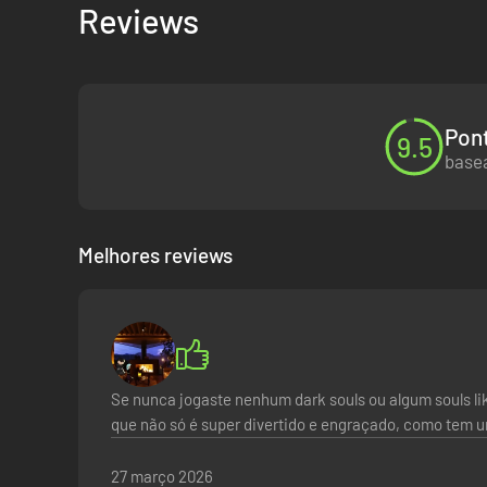
Reviews
PROFUNDEZAS INEXPLORADAS
O oceano é mais profundo do que imaginamos. Luta através 
oceano. Tudo para conseguires de volta a tua adorada con
Pont
9.5
basea
Melhores reviews
Se nunca jogaste nenhum dark souls ou algum souls li
que não só é super divertido e engraçado, como tem 
JOGA AO TEU PRÓPRIO RITMO
Criado para ser uma experiência acessível para jogadores 
27 março 2026