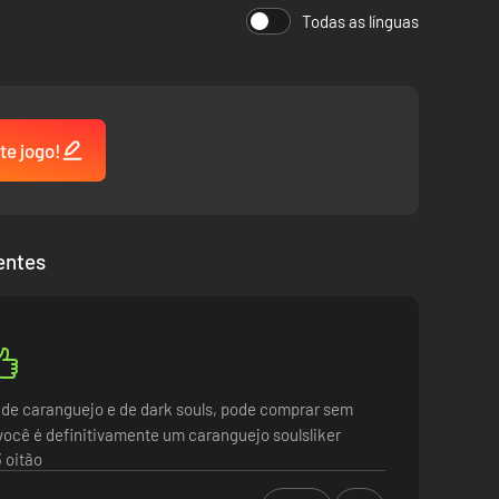
Todas as línguas
 insondável escuridão de fossos nas profundezas do
te jogo!
entes
 de caranguejo e de dark souls, pode comprar sem
ocê é definitivamente um caranguejo soulsliker
 oitão
experientes, Another Crab's Treasure oferece algo para