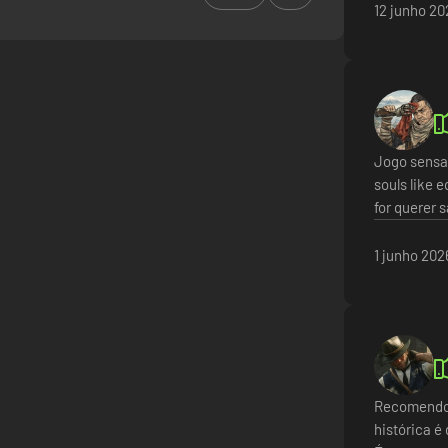
ue tenhas disponível. Estão disponíveis opções de assistência para qu
12 junho 20
erfeitamente.
Jogo sensac
souls like e
for querer 
1 junho 202
Recomendo 
histórica é 