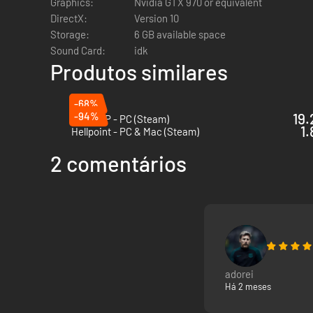
Graphics:
Nvidia GTX 970 or equivalent
DirectX:
Version 10
Storage:
6 GB available space
Sound Card:
idk
Produtos similares
APRENDE COM A NATUREZA
-68%
À medida que Kril explora o oceano, vai ganhar várias T
-94%
19.
Lies Of P - PC (Steam)
1.
Hellpoint - PC & Mac (Steam)
avassaladora força de um camarão-pistola, arma-lhes uma
2 comentários
adorei
Há 2 meses