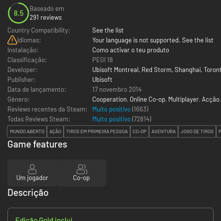
Baseado em
8.5
291 reviews
Country Compatibility:
See the list
Idiomas:
Your language is not supported. See the list
Instalação:
Como activar o teu produto
Classificação:
PEGI 18
Developer:
Ubisoft Montreal, Red Storm, Shanghai, Toront
Publisher:
Ubisoft
Data de lançamento:
17 novembro 2014
Género:
Cooperation
,
Online Co-op
,
Multiplayer
,
Acção
Reviews recentes da Steam:
Muito positivo
(1663)
Todas Reviews Steam:
Muito positivo
(
72814
)
MUNDO ABERTO
AÇÃO
TIROS EM PRIMEIRA PESSOA
CO-OP
AVENTURA
JOGO DE TIROS
Game features
Um jogador
Co-op
Descrição
Edição Gold inclui