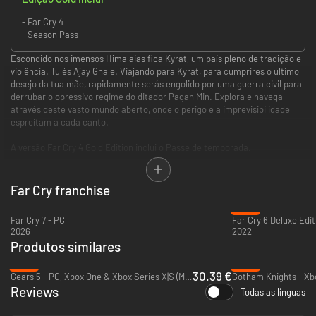
- Far Cry 4
- Season Pass
Escondido nos imensos Himalaias fica Kyrat, um país pleno de tradição e
violência. Tu és Ajay Ghale. Viajando para Kyrat, para cumprires o último
desejo da tua mãe, rapidamente serás engolido por uma guerra civil para
derrubar o opressivo regime do ditador Pagan Min. Explora e navega
através deste vasto mundo aberto, onde o perigo e a imprevisibilidade
espreitam a cada canto.
A versão Far Cry 4 Gold Edition inclui o Passe de temporada.
- Uma missão de jogador individual exclusiva apenas disponível com o
passe de temporada.
- Campanha “Escape from Durgesh Prison”
Far Cry franchise
- “Hurk Deluxe Pack” : 5 missões e 5 armas
-21%
- mapa e modo PvP “Overrun”
Far Cry 7 - PC
- Campanha “Valley of the Yetis”
2026
2022
Produtos similares
-13%
-18%
30.39 €
Gears 5 - PC, Xbox One & Xbox Series X|S (Microsoft Store)
Gotham Knights - Xbo
Reviews
Todas as línguas