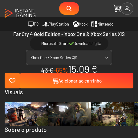
PC
PlayStation
Xbox
Nintendo
Far Cry 4 Gold Edition - Xbox One & Xbox Series X|S
Microsoft Store
Download digital
Xbox One / Xbox Series X|S
15.09 €
43 €
-65%
Adicionar ao carrinho
Visuais
Sobre o produto