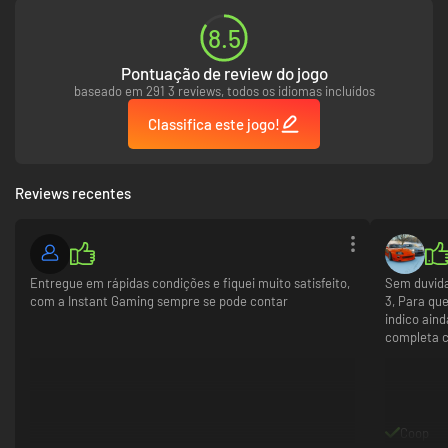
8.5
Pontuação de review do jogo
baseado em 291 3 reviews, todos os idiomas incluídos
Classifica este jogo!
Reviews recentes
Entregue em rápidas condições e fiquei muito satisfeito,
Sem duvida
com a Instant Gaming sempre se pode contar
3, Para qu
indico ain
completa 
Coop