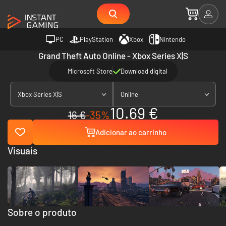
PC
PlayStation
Xbox
Nintendo
Grand Theft Auto Online - Xbox Series X|S
Microsoft Store
Download digital
Xbox Series X|S
Online
10.69 €
16 €
-35%
Adicionar ao carrinho
Visuais
Sobre o produto