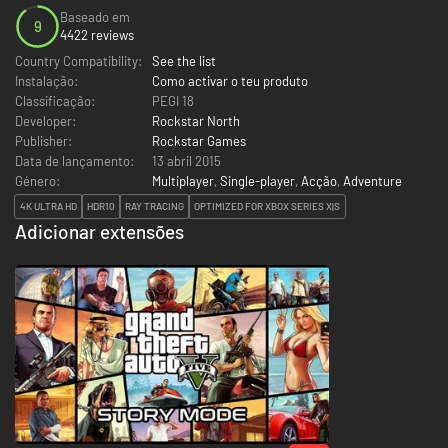
Baseado em
9
4422 reviews
Country Compatibility:
See the list
Instalação:
Como activar o teu produto
Classificação:
PEGI 18
Developer:
Rockstar North
Publisher:
Rockstar Games
Data de lançamento:
13 abril 2015
Género:
Multiplayer
,
Single-player
,
Acção
,
Adventure
4K ULTRA HD
HDR10
RAY TRACING
OPTIMIZED FOR XBOX SERIES X|S
Adicionar extensões