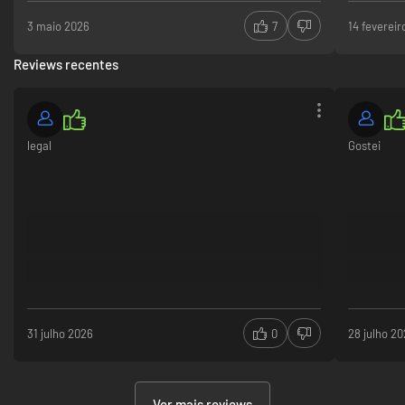
3 maio 2026
7
14 feverei
Reviews recentes
legal
Gostei
31 julho 2026
0
28 julho 2
Ver mais reviews