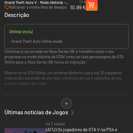
17 €
Grand Theft Auto V : Modo História -
10.99 €
Xbox Series X|S
Adicionar à minha lista de desejos
Descrição
Online inclui
- Grand Theft Auto Online mode
Continua a tua jornada na Xbox Series X|S e transfere tanto o teu
progresso no modo história do GTAV como as tuas personagens do GTA
Online para a Xbox Series X|S numa só migração.
Diverte-te no GTA Online, um universo dinâmico para até 30 jogadores
onde podes ascender de um reles criminoso de rua a cabecilha do teu
próprio império do crime.
Desfruta na Xbox Series X|S das potentes melhorias para veículos, assim
como melhorias como o Career Builder, na jogabilidade do GTA Online e
ainda das expansões e conteúdo disponibilizados desde o lançamento,
com os quais te podes divertir a solo ou com amigos. Coopera em
Últimas notícias de Jogos
assaltos arriscados, participa em Stunt Races carregadas de adrenalina,
compete nos fantásticos Adversary Modes ou aproveita a vida nos
há 2 meses
espaços sociais incluindo discotecas, salões arcada, festas em
(ATU) Os jogadores de GTA V na PS4 e
penthouses, concentrações de carros e muito mais.