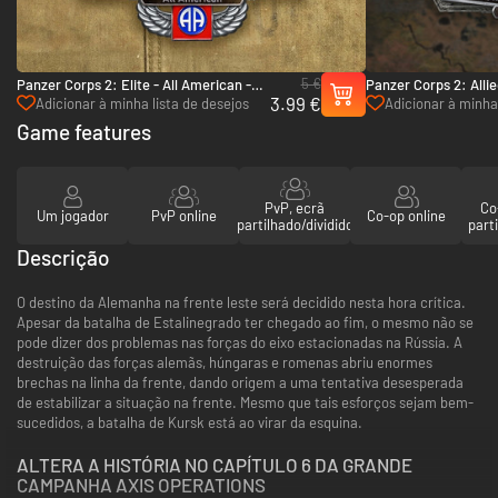
5 €
Panzer Corps 2: Elite - All American -
Panzer Corps 2: Allie
3.99 €
PC (Steam)
Italy: Vol.1 - PC (Ste
Adicionar à minha lista de desejos
Adicionar à minha 
Game features
PvP, ecrã
Co
Um jogador
PvP online
Co-op online
partilhado/dividido
parti
Descrição
O destino da Alemanha na frente leste será decidido nesta hora crítica.
Apesar da batalha de Estalinegrado ter chegado ao fim, o mesmo não se
pode dizer dos problemas nas forças do eixo estacionadas na Rússia. A
destruição das forças alemãs, húngaras e romenas abriu enormes
brechas na linha da frente, dando origem a uma tentativa desesperada
de estabilizar a situação na frente. Mesmo que tais esforços sejam bem-
sucedidos, a batalha de Kursk está ao virar da esquina.
ALTERA A HISTÓRIA NO CAPÍTULO 6 DA GRANDE
CAMPANHA AXIS OPERATIONS