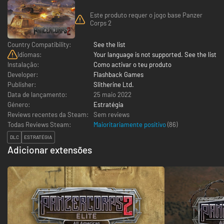
Este produto requer o jogo base Panzer
Corps 2
Country Compatibility:
See the list
Idiomas:
Your language is not supported. See the list
Instalação:
Como activar o teu produto
Developer:
Flashback Games
Publisher:
Slitherine Ltd.
Data de lançamento:
25 maio 2022
Género:
Estratégia
Reviews recentes da Steam:
Sem reviews
Todas Reviews Steam:
Maioritariamente positivo
(
86
)
DLC
ESTRATÉGIA
Adicionar extensões