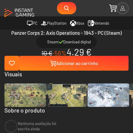
PC
PlayStation
Xbox
Nintendo
Panzer Corps 2: Axis Operations - 1943 - PC (Steam)
Steam
Download digital
4.29 €
10 €
-56%
Adicionar ao carrinho
Visuais
Sobre o produto
Nenhuma avaliação foi
--
escrita ainda