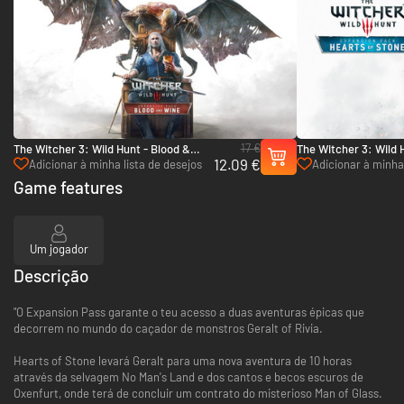
17 €
The Witcher 3: Wild Hunt - Blood &
The Witcher 3: Wild 
12.09 €
Wine - Xbox One & Xbox Series X|S
Stone - Xbox One & X
Adicionar à minha lista de desejos
Adicionar à minha 
Game features
Um jogador
Descrição
"O Expansion Pass garante o teu acesso a duas aventuras épicas que
decorrem no mundo do caçador de monstros Geralt of Rivia.
Hearts of Stone levará Geralt para uma nova aventura de 10 horas
através da selvagem No Man's Land e dos cantos e becos escuros de
Oxenfurt, onde terá de concluir um contrato do misterioso Man of Glass.