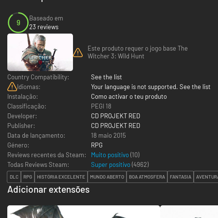
Baseado em
9
23 reviews
Este produto requer o jogo base The
Witcher 3: Wild Hunt
Country Compatibility:
See the list
Idiomas:
Your language is not supported. See the list
Instalação:
Como activar o teu produto
Classificação:
PEGI 18
Developer:
CD PROJEKT RED
Publisher:
CD PROJEKT RED
Data de lançamento:
18 maio 2015
Género:
RPG
Reviews recentes da Steam:
Muito positivo
(10)
Todas Reviews Steam:
Super positivo
(
4962
)
DLC
RPG
HISTÓRIA EXCELENTE
MUNDO ABERTO
BOA ATMOSFERA
FANTASIA
AVENTUR
Adicionar extensões