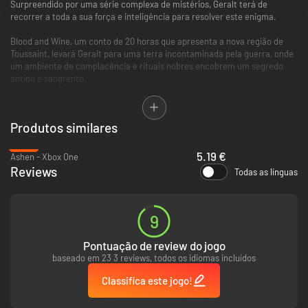
Surpreendido por uma série complexa de mistérios, Geralt terá de
recorrer a toda a sua força e inteligência para resolver este enigma.
Blood and Wine, um conto de 20 horas que apresenta a nova região de
Toussaint, levará Geralt para uma terra incontaminada pela guerra, onde
um ambiente de complacência e rituais nobres encobrem um segredo
antigo e sangrento.
Ambas as expansões oferecem novo conteúdo, equipamentos e inimigos,
e personagens novas e antigas, tudo criado com a máxima atenção a
Produtos similares
detalhes e qualidade."
-87%
5.19 €
Ashen - Xbox One
Reviews
Todas as línguas
9
Pontuação de review do jogo
baseado em 23 3 reviews, todos os idiomas incluídos
Classifica este jogo!