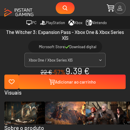
PC
PlayStation
Xbox
Nintendo
The Witcher 3: Expansion Pass - Xbox One & Xbox Series
X|S
Microsoft Store
Download digital
Xbox One / Xbox Series X|S
9.39 €
22 €
-57%
Adicionar ao carrinho
Visuais
Sobre o produto