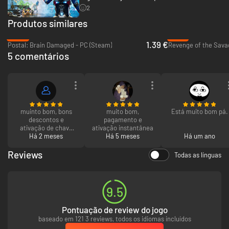
2
Produtos similares
-93%
-74%
1.39 €
Postal: Brain Damaged - PC (Steam)
Revenge of the Sava
5 comentários
muinto bom, bons
muito bom,
Está muito bom pá.
descontos e
pagamento e
ativação de chave
ativação instantânea
muinto facil
Há 2 meses
Há 5 meses
Há um ano
Reviews
Todas as línguas
9.5
Pontuação de review do jogo
baseado em 121 3 reviews, todos os idiomas incluídos