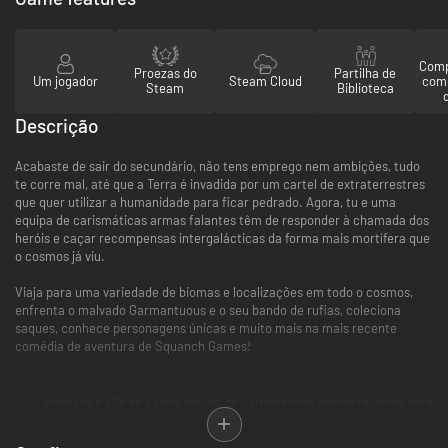
Comp
Proezas do
Partilha de
Um jogador
Steam Cloud
com
Steam
Biblioteca
Descrição
Acabaste de sair do secundário, não tens emprego nem ambições, tudo
te corre mal, até que a Terra é invadida por um cartel de extraterrestres
que quer utilizar a humanidade para ficar pedrado. Agora, tu e uma
equipa de carismáticas armas falantes têm de responder à chamada dos
heróis e caçar recompensas intergalácticas da forma mais mortífera que
o cosmos já viu.
Viaja para uma variedade de biomas e localizações em todo o cosmos,
enfrenta o malvado Garmantuous e o seu bando de rufias, coleciona
saques, conhece personagens únicas e muito mais na mais recente
comédia de aventura de Squanch Games!
Resgata e alia-te a uma equipa de carismáticas armas falantes para
te tornares no caçador de recompensas intergalático mais
mortífero que o cosmos já viu.