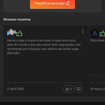
Classifica este jogo!
Reviews recentes
Adorei o jogo, o humor e as fases, é tudo muito bom,
Muito diver
além do mundo e dos npcs serem bem engraçados, não
recomendo pra crianças, mas adultos vão achar super
divertido!
Muito di
21 abril 2026
0
19 março 