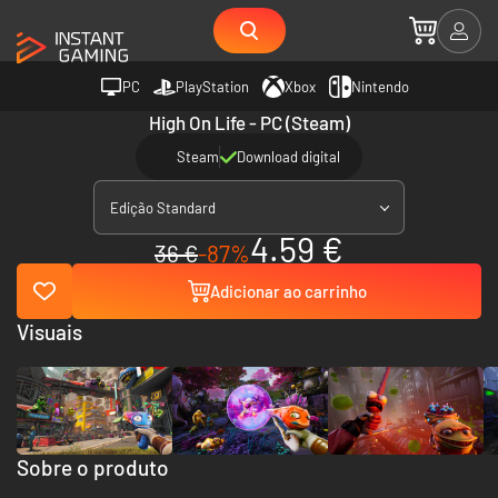
PC
PlayStation
Xbox
Nintendo
High On Life - PC (Steam)
Steam
Download digital
Edição Standard
4.59 €
36 €
-87%
Adicionar ao carrinho
Visuais
Sobre o produto