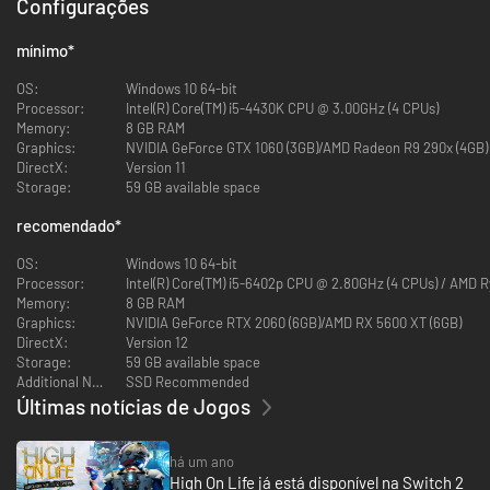
Configurações
Viaja por mundos dinâmicos e variáveis, que vão desde um paraíso
na selva a uma cidade construída dentro de um asteroide e o centro
do cosmos.
mínimo
*
Tira partido das habilidades únicas de cada arma para enfrentares
uma variedade de criminosos, enquanto localizas o malvado
OS:
Windows 10 64-bit
Garmantuous e o seu bando de rufias extraterrestres.
Processor:
Intel(R) Core(TM) i5-4430K CPU @ 3.00GHz (4 CPUs)
Conclui desafios de caça, conhece personagens esquisitas,
Memory:
8 GB RAM
divertidas e hilariantes, coleciona uma série de tecnologias
Graphics:
NVIDIA GeForce GTX 1060 (3GB)/AMD Radeon R9 290x (4GB)
alienígenas e muito mais!
DirectX:
Version 11
Storage:
59 GB available space
recomendado
*
OS:
Windows 10 64-bit
Processor:
Intel(R) Core(TM) i5-6402p CPU @ 2.80GHz (4 CPUs) / AMD R
Memory:
8 GB RAM
Graphics:
NVIDIA GeForce RTX 2060 (6GB)/AMD RX 5600 XT (6GB)
DirectX:
Version 12
Storage:
59 GB available space
Additional Notes:
SSD Recommended
Últimas notícias de Jogos
há um ano
High On Life já está disponível na Switch 2