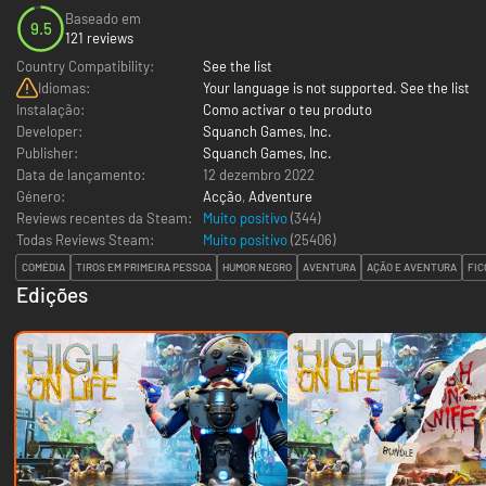
Baseado em
9.5
121 reviews
Country Compatibility:
See the list
Idiomas:
Your language is not supported. See the list
Instalação:
Como activar o teu produto
Developer:
Squanch Games, Inc.
Publisher:
Squanch Games, Inc.
Data de lançamento:
12 dezembro 2022
Género:
Acção
,
Adventure
Reviews recentes da Steam:
Muito positivo
(344)
Todas Reviews Steam:
Muito positivo
(
25406
)
COMÉDIA
TIROS EM PRIMEIRA PESSOA
HUMOR NEGRO
AVENTURA
AÇÃO E AVENTURA
FIC
Edições