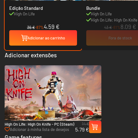
Edição Standard
Bundle
High On Life
High On Life
High On Life: High On Knife
4.59 €
8.09 €
36 €
-87%
43 €
-81%
Adicionar ao carrinho
Fora de stock
Adicionar extensões
14 €
High On Life: High On Knife - PC (Steam)
5.79 €
Adicionar à minha lista de desejos
Game features