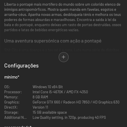
Liberta o pontapé mais mortífero do mundo sobre um colorido elenco de
inimigos antropomórficos. Mostra quem manda em favelas, esgotos e
arranha-céus. Apanha novas armas, desbloqueia ténis e melhora os teus
poderes de formas absurdas e maravilhosas. Encontra a saída à lei da
bala e do pontapé, enquanto deixas um rasto de portas destruídas, ossos
partidos e latas de bebidas energéticas vazias.
Uma aventura supersónica com ação a pontapé
Shit City é uma doença e o teu pé é a cura. Luta numa série de distritos
da cidade a abarrotar de lunáticos e faz uso da tua fabulosa coleção de
calçado.
Configurações
Visuais vibrantes, um ritmo imparável
mínimo
*
Desfruta de uma banda sonora eletrizante, enquanto atropelas o
submundo do crime. Um ataque a todos os teus sentidos. Incluindo o
OS:
Windows 10 x64 Bit
senso comum.
Processor:
Intel Core i5-4670K / AMD FX-4350
Memory:
8 GB RAM
Corre. Pontapeia. Repete.
Graphics:
GeForce GTX 660 / Radeon HD 7850 / HD Graphics 630
DirectX:
Version 11
És o deus dos estilo, da velocidade ou do poder? Descobre segredos e
Storage:
15 GB available space
desbloqueáveis para aumentar a longevidade do jogo. Supera os níveis de
Additional Notes:
Low Quality setting, in 720p, producing 40 FPS
formas criativas, ridículas e devastadoras.