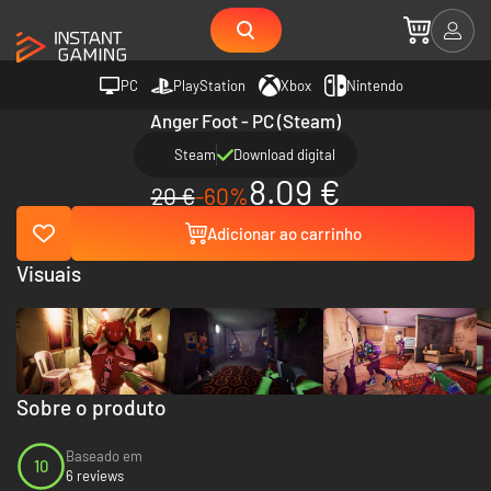
PC
PlayStation
Xbox
Nintendo
Anger Foot - PC (Steam)
Steam
Download digital
8.09 €
20 €
-60%
Adicionar ao carrinho
Visuais
Sobre o produto
Baseado em
10
6 reviews