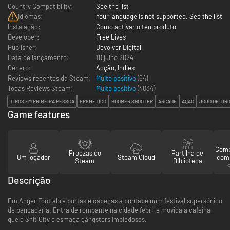
Country Compatibility:
See the list
Idiomas:
Your language is not supported. See the list
Instalação:
Como activar o teu produto
Developer:
Free Lives
Publisher:
Devolver Digital
Data de lançamento:
10 julho 2024
Género:
Acção
,
Indies
Reviews recentes da Steam:
Muito positivo
(64)
Todas Reviews Steam:
Muito positivo
(
4034
)
TIROS EM PRIMEIRA PESSOA
FRENÉTICO
BOOMER SHOOTER
ARCADE
AÇÃO
JOGO DE TIR
Game features
Comp
Proezas do
Partilha de
Um jogador
Steam Cloud
com
Steam
Biblioteca
Descrição
Em Anger Foot abre portas e cabeças a pontapé num festival supersónico
de pancadaria. Entra de rompante na cidade febril e movida a cafeína
que é Shit City e esmaga gângsters impiedosos.