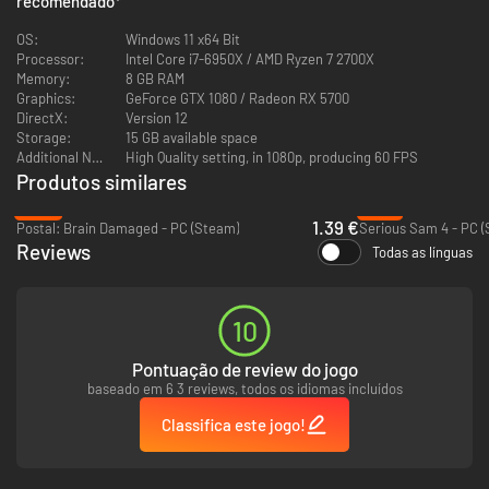
recomendado
*
Domina o pontapé
OS:
Windows 11 x64 Bit
Torna-te um só com os dedos dos pés e sê rápido no gatilho. Terás de
Processor:
Intel Core i7-6950X / AMD Ryzen 7 2700X
adquirir habilidades para além da compreensão humana, para prevalecer
Memory:
8 GB RAM
e aprender o segredo de Anger Foot.
Graphics:
GeForce GTX 1080 / Radeon RX 5700
DirectX:
Version 12
Storage:
15 GB available space
Additional Notes:
High Quality setting, in 1080p, producing 60 FPS
Produtos similares
-93%
-81%
1.39 €
Postal: Brain Damaged - PC (Steam)
Serious Sam 4 - PC 
Reviews
Todas as línguas
10
Pontuação de review do jogo
baseado em 6 3 reviews, todos os idiomas incluídos
Classifica este jogo!