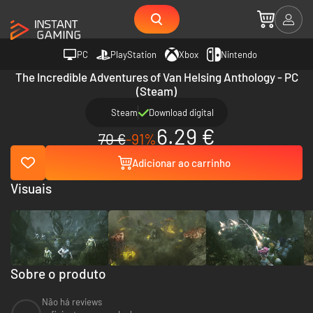
PC
PlayStation
Xbox
Nintendo
The Incredible Adventures of Van Helsing Anthology - PC
(Steam)
Steam
Download digital
6.29 €
70 €
-91%
Adicionar ao carrinho
Visuais
Sobre o produto
Não há reviews