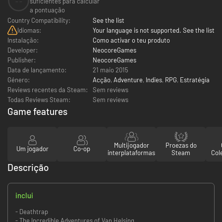
--
suficientes para calcular
a pontuação
Country Compatibility:
See the list
Idiomas:
Your language is not supported. See the list
Instalação:
Como activar o teu produto
Developer:
NeocoreGames
Publisher:
NeocoreGames
Data de lançamento:
21 maio 2015
Género:
Acção
,
Adventure
,
Indies
,
RPG
,
Estratégia
Reviews recentes da Steam:
Sem reviews
Todas Reviews Steam:
Sem reviews
Game features
Multijogador
Proezas do
Um jogador
Co-op
interplataformas
Steam
Col
Descrição
inclui
- Deathtrap
- The Incredible Adventures of Van Helsing