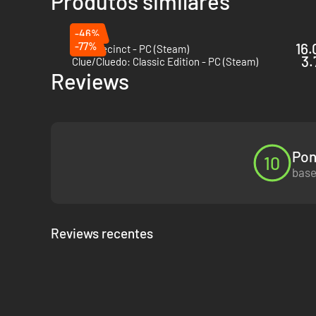
Produtos similares
-46%
-77%
16.
The Precinct - PC (Steam)
3.
Clue/Cluedo: Classic Edition - PC (Steam)
Reviews
Pon
10
base
Reviews recentes