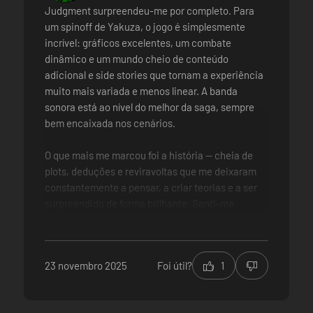
Judgment surpreendeu-me por completo. Para
um spinoff de Yakuza, o jogo é simplesmente
incrível: gráficos excelentes, um combate
dinâmico e um mundo cheio de conteúdo
adicional e side stories que tornam a experiência
muito mais variada e menos linear. A banda
sonora está ao nível do melhor da saga, sempre
bem encaixada nos cenários.
O que mais me marcou foi a história — cheia de
plots, deduções e reviravoltas que me deixaram
constantemente a pensar, a criar teorias e a ser
surpreendido de forma brilhante. Senti-me
mesmo na pele de um detetive, mais “fraco” e com
menos influência que Kiryu em kamurocho, o que
torna tudo ainda mais imersivo. E os créditos
23 novembro 2025
Foi útil?
1
finais… além da música fantástica, a forma como
foram feitos arrancou-me boas risadas.