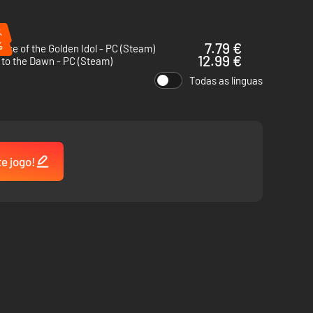
%
%
7.79 €
ase of the Golden Idol - PC (Steam)
12.99 €
to the Dawn - PC (Steam)
Todas as línguas
te jogo!