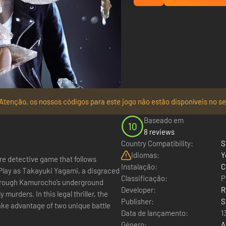
Atenção, os nossos códigos para este jogo não estão disponíveis no se
Baseado em
10
8 reviews
Country Compatibility:
S
Idiomas:
Y
e detective game that follows
Instalação:
C
Play as Takayuki Yagami, a disgraced
Classificação:
P
through Kamurocho’s underground
Developer:
R
murders. In this legal thriller, the
Publisher:
S
Data de lançamento:
1
Género:
A