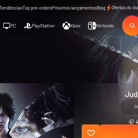
Ofertas do di
Tendências
Top pre-orders
Próximos lançamentos
Blog
PC
PlayStation
Xbox
Nintendo
Jud
S