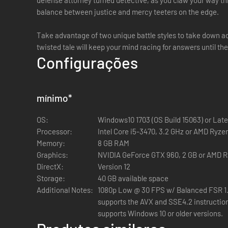
defense attorney turned detective, as you claw your way thr
balance between justice and mercy teeters on the edge.
Take advantage of two unique battle styles to take down a
twisted tale will keep your mind racing for answers until the
Configurações
mínimo
*
OS:
Windows10 1703 (OS Build 15063) or Late
Processor:
Intel Core i5-3470, 3.2 GHz or AMD Ryzen
Memory:
8 GB RAM
Graphics:
NVIDIA GeForce GTX 960, 2 GB or AMD R
DirectX:
Version 12
Storage:
40 GB available space
Additional Notes:
1080p Low @ 30 FPS w/ Balanced FSR 1.
supports the AVX and SSE4.2 instruction
supports Windows 10 or older versions.