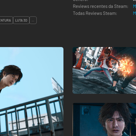
Reviews recentes da Steam:
M
Todas Reviews Steam:
M
ENTURA
LUTA 3D
...