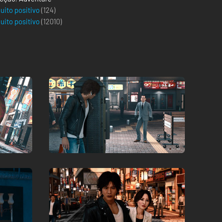
uito positivo
(124)
uito positivo
(
12010
)