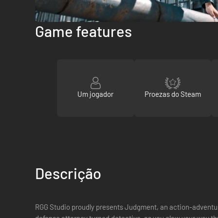
Game features
Um jogador
Proezas do Steam
Descrição
RGG Studio proudly presents Judgment, an action-adventur