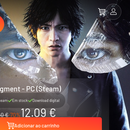
a
gment - PC (Steam)
team
Em stock
Download digital
12.09 €
40 €
-70%
Adicionar ao carrinho