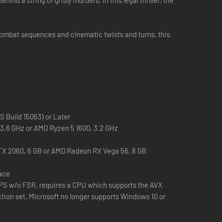
 a string of grisly murders. In this legal thriller, the
combat sequences and cinematic twists and turns, this
 Build 15063) or Later
, 3.6 GHz or AMD Ryzen 5 1600, 3.2 GHz
X 2060, 6 GB or AMD Radeon RX Vega 56, 8 GB
pace
PS w/o FSR, requires a CPU which supports the AVX
tion set. Microsoft no longer supports Windows 10 or