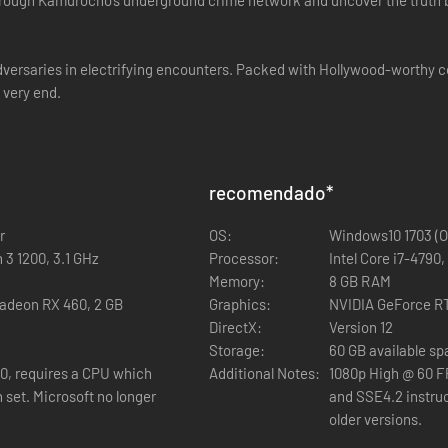
ough Kamurocho’s underground crime network and uncover the truth behind
dversaries in electrifying encounters. Packed with Hollywood-worthy 
 very end.
recomendado
*
r
OS:
Windows10 1703 (OS
 3 1200, 3.1 GHz
Processor:
Intel Core i7-4790
Memory:
8 GB RAM
adeon RX 460, 2 GB
Graphics:
NVIDIA GeForce RT
DirectX:
Version 12
Storage:
60 GB available s
0, requires a CPU which
Additional Notes:
1080p High @ 60 F
 set. Microsoft no longer
and SSE4.2 instruc
older versions.