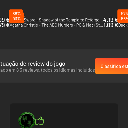
-86%
-57
09 €
-93%
4.19 €
-56
Broken Sword - Shadow of the Templars: Reforged - PC & Mac (Steam)
The C
79 €
1.09 €
Agatha Christie - The ABC Murders - PC & Mac (Steam)
Back 
tuação de review do jogo
Classifica es
ado em 8 3 reviews, todos os idiomas incluídos