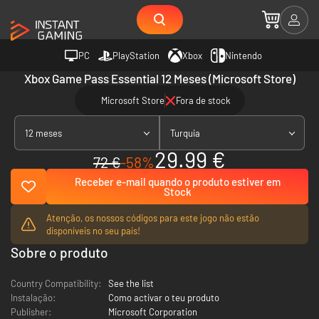
PC
PlayStation
Xbox
Nintendo
Xbox Game Pass Essential 12 Meses (Microsoft Store)
Microsoft Store
Fora de stock
12 meses
Turquia
29.99 €
72 €
-58%
Receber e-mail quando o produto estiver em
Stock
Atenção, os nossos códigos para este jogo não estão
disponíveis no seu país!
Sobre o produto
Country Compatibility:
See the list
Instalação:
Como activar o teu produto
Publisher:
Microsoft Corporation