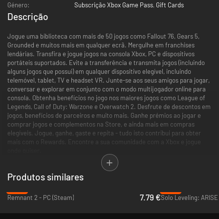
Género:
Subscrição Xbox Game Pass
,
Gift Cards
Descrição
Jogue uma biblioteca com mais de 50 jogos como Fallout 76, Gears 5,
Grounded e muitos mais em qualquer ecrã. Mergulhe em franchises
lendárias. Transfira e jogue jogos na consola Xbox, PC e dispositivos
portáteis suportados. Evite a transferência e transmita jogos (incluindo
alguns jogos que possui) em qualquer dispositivo elegível, incluindo
telemóvel, tablet, TV e headset VR. Junte-se aos seus amigos para jogar,
conversar e explorar em conjunto com o modo multijogador online para
consola. Obtenha benefícios no jogo nos maiores jogos como League of
Legends, Call of Duty: Warzone e Overwatch 2. Desfrute de descontos em
jogos, benefícios de parceiros e muito mais. Ganhe prémios ao jogar e
comprar jogos e complementos na Store, e ainda mais em compras
elegíveis. Jogue, ganhe, gaste e repita - tudo isto contribui para obter
mais com o Rewards. Encontre a sua comunidade com a Xbox e jogue
onde quiser.
Inicie sessão para ver as suas ofertas disponíveis. As ofertas
Produtos similares
promocionais podem não ser válidas para todos os membros e só estão
disponíveis por um período limitado. Após qualquer período promocional,
-84%
-39%
a subscrição continua a ser cobrada ao preço normal e no período
7.79 €
Remnant 2 - PC (Steam)
especificado, a menos que seja cancelada na conta Microsoft. Receberá
uma notificação antes de qualquer alteração de preços. No Japão, o