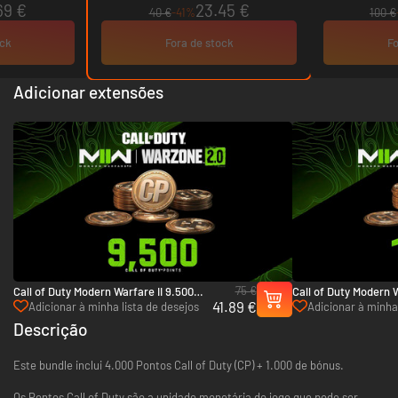
69 €
23.45 €
40 €
-41%
100 €
ock
Fora de stock
Fo
Adicionar extensões
75 €
Call of Duty Modern Warfare II 9.500
Call of Duty Modern W
41.89 €
Pontos - Xbox One & Xbox Series X|S
Pontos - Xbox One & 
Adicionar à minha lista de desejos
Adicionar à minha 
Descrição
Este bundle inclui 4.000 Pontos Call of Duty (CP) + 1.000 de bónus.
Os Pontos Call of Duty são a unidade monetária do jogo que pode ser