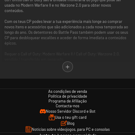
usada no Modern Warfare II e no Warzone 2.0 para obter novos
conteúdos.
Com os teus CP podes levar a tua experiência mais longe ao comprar
novos itens e acessórios que são adicionados a cada nova temporada ao
longo do ano. Os detentores do Battle Pass também podem usar os seus
CP para desbloquear escalões e aceder de forma imediata a conteúdos
épicos.
Requer o Call of Duty: Modern Warfare II / Call of Duty: Warzone 2.0,
vendido / transferido em separado.
Os CP comprados também podem ser usados para obter conteúdos no
jogo em determinados jogos Call of Duty com suporte para a
funcionalidade de CP*. Cada jogo é vendido em separado.
As condições de venda
*A utilização de CP não está disponível em todos os jogos Call of Duty, é
Política de privacidade
dependente da funcionalidade e está sujeita a alterações. Os CP estarão
Programa de Afiliação
acessíveis assim que a funcionalidade dos CP for ativada e os CP forem
Contacta-nos
disponibilizados. É necessário iniciar o Call of Duty: Modern Warfare II ou
Nosso Servidor Discord e Bot
o Call of Duty: Warzone 2.0 e registar os CP no jogo antes que estes CP
Usa o teu gift card
possam surgir noutros jogos Call of Duty.
Blog
Notícias sobre videojogos, para PC e consolas
Mais informações em www.callofduty.com.