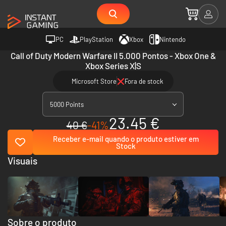
PC
PlayStation
Xbox
Nintendo
Call of Duty Modern Warfare II 5.000 Pontos - Xbox One &
Xbox Series X|S
Microsoft Store
Fora de stock
5000 Points
23.45 €
40 €
-41%
Receber e-mail quando o produto estiver em
Stock
Visuais
Sobre o produto