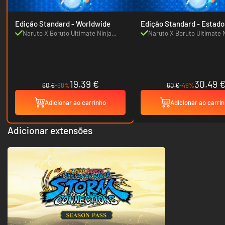
Edição Standard - Worldwide
Edição Standard - Estados
Unidos
Naruto X Boruto Ultimate Ninja
Naruto X Boruto Ultimate 
Storm Connections
Storm Connections
19.39 €
30.49 
60 €
-68%
60 €
-49%
Adicionar ao carrinho
Adicionar ao carri
Adicionar extensões