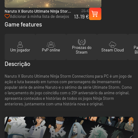
25 €
Naruto X Boruto Ultimate Ninja Storm
13.19 €
Connections - Season Pass - PC
Adicionar à minha lista de desejos
(Steam)
Game features
Proezas do
Pa
Um jogador
PvP online
Steam Cloud
Steam
Bi
Descrição
Naruto X Boruto Ultimate Ninja Storm Connections para PC é um jogo de
ação e luta baseado em turnos com personagens da imensamente
popular série de anime Naruto e o sétimo da série Ultimate Storm. Como
o lançamento do jogo coincidiu com o 20º aniversário da anime original,
apresenta conteúdos e histórias de todos os jogos Ninja Storm
anteriores, juntamente com uma história nova e original.