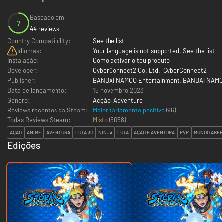
Baseado em
7
44 reviews
Country Compatibility:
See the list
Idiomas:
Your language is not supported. See the list
Instalação:
Como activar o teu produto
Developer:
CyberConnect2 Co. Ltd.
,
CyberConnect2
Publisher:
BANDAI NAMCO Entertainment
,
BANDAI NAMC
Data de lançamento:
15 novembro 2023
Género:
Acção
,
Adventure
Reviews recentes da Steam:
Maioritariamente positivo
(96)
Todas Reviews Steam:
Misto
(
5058
)
AÇÃO
ANIME
AVENTURA
LUTA 3D
NINJA
LUTA
AÇÃO E AVENTURA
PVP
MUNDO ABE
Edições