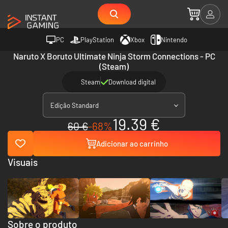
PC
PlayStation
Xbox
Nintendo
Naruto X Boruto Ultimate Ninja Storm Connections - PC
(Steam)
Steam
Download digital
Edição Standard
19.39 €
60 €
-68%
Adicionar ao carrinho
Visuais
Sobre o produto