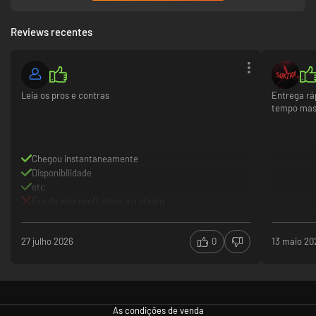
Reviews recentes
Leia os pros e contras
Entrega rá
tempo mas 
Chegou instantaneamente
Disponibilidade
etc
Era da microsoft store e n steam
27 julho 2026
0
13 maio 20
As condições de venda