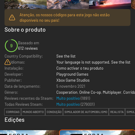
Atenção, os nossos códigos para este jogo não estão
disponíveis no seu país!
Sobre o produto
Baseado em
9
612 reviews
Country Compatibility:
See the list
Idiomas:
Your language is not supported. See the list
Instalação:
Como activar o teu produto
Developer:
Playground Games
Publisher:
Xbox Game Studios
Data de lançamento:
5 novembro 2021
Género:
Cooperation
,
Online Co-op
,
Multiplayer
,
Corrid
Reviews recentes da Steam:
Muito positivo
(1891)
Todas Reviews Steam:
Muito positivo
(
279001
)
CORRIDAS
MUNDO ABERTO
CONDUÇÃO
SIMULADOR DE AUTOMOBILISMO
REALISTA
SIMU
Edições