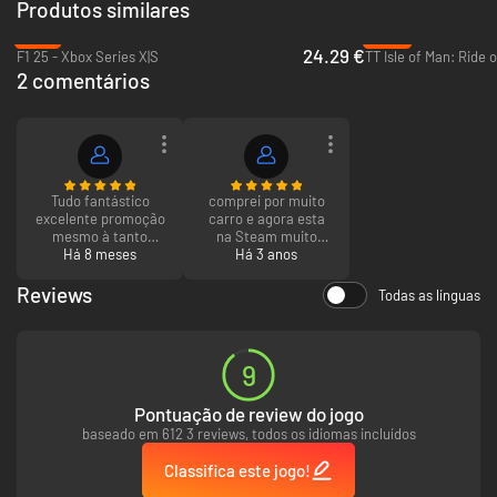
Produtos similares
-70%
-92%
24.29 €
F1 25 - Xbox Series X|S
TT Isle of Man: Ride 
2 comentários
Tudo fantástico
comprei por muito
excelente promoção
carro e agora esta
mesmo à tanto
na Steam muito
tempo que estava à
Há 8 meses
mais barato
Há 3 anos
espera de conseguir
comprar!!
Reviews
Todas as línguas
9
Pontuação de review do jogo
baseado em 612 3 reviews, todos os idiomas incluídos
Classifica este jogo!