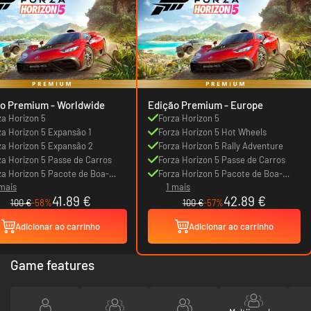
Edição Premium - Worldwide
Edição Premium - Europe
za Horizon 5
Forza Horizon 5
za Horizon 5 Expansão 1
Forza Horizon 5 Hot Wheels
za Horizon 5 Expansão 2
Forza Horizon 5 Rally Adventure
za Horizon 5 Passe de Carros
Forza Horizon 5 Passe de Carros
za Horizon 5 Pacote de Boa-
Forza Horizon 5 Pacote de Boa-
 mais
1 mais
das
vindas
41.89 €
42.89 €
100 €
-58%
100 €
-57%
Adicionar ao carrinho
Adicionar ao carrinho
Game features