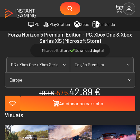
PC
PlayStation
Xbox
Nintendo
Forza Horizon 5 Premium Edition - PC, Xbox One & Xbox
Series X|S (Microsoft Store)
Microsoft Store
Download digital
PC / Xbox One / Xbox Series X|S
Edição Premium
Europe
42.89 €
100 €
-57%
Adicionar ao carrinho
Visuais