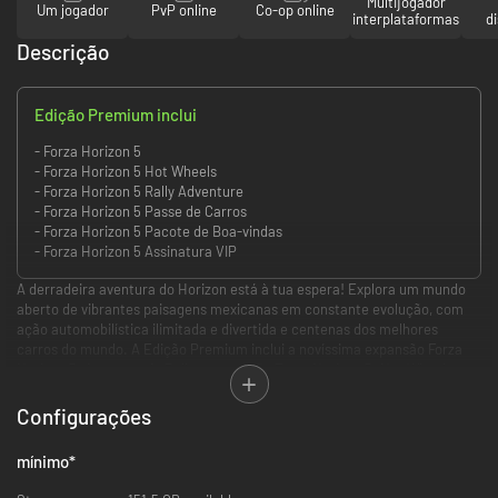
Multijogador
Um jogador
PvP online
Co-op online
interplataformas
d
Descrição
Edição Premium inclui
- Forza Horizon 5
- Forza Horizon 5 Hot Wheels
- Forza Horizon 5 Rally Adventure
- Forza Horizon 5 Passe de Carros
- Forza Horizon 5 Pacote de Boa-vindas
- Forza Horizon 5 Assinatura VIP
A derradeira aventura do Horizon está à tua espera! Explora um mundo
aberto de vibrantes paisagens mexicanas em constante evolução, com
ação automobilística ilimitada e divertida e centenas dos melhores
carros do mundo. A Edição Premium inclui a novíssima expansão Forza
Horizon 5: Aventura de Rally, a expansão Forza Horizon 5: Hot Wheels, a
Adesão VIP, o Passe de Carros e o Pacote de Boas-Vindas.
Configurações
mínimo
*