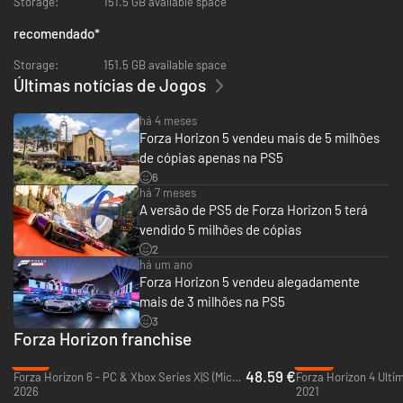
Storage:
151.5 GB available space
recomendado
*
Storage:
151.5 GB available space
Últimas notícias de Jogos
há 4 meses
Forza Horizon 5 vendeu mais de 5 milhões
de cópias apenas na PS5
6
há 7 meses
A versão de PS5 de Forza Horizon 5 terá
vendido 5 milhões de cópias
2
há um ano
Forza Horizon 5 vendeu alegadamente
mais de 3 milhões na PS5
3
Forza Horizon franchise
-31%
-50%
48.59 €
Forza Horizon 6 - PC & Xbox Series X|S (Microsoft Store)
2026
2021