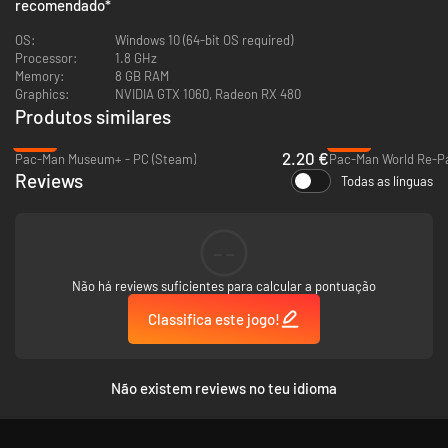
mais forte.
recomendado
*
CADA MODO VAI TER NOVAS FUNCIONALIDADES
: um modo de treino, um
modo contra todos os bosses, um modo de ataque para obter a melhor
OS:
Windows 10 (64-bit OS required)
pontuação e, para jogar mais rápido do que nunca, um modo de jogo
Processor:
1.8 GHz
rápido!
Memory:
8 GB RAM
TODAS estas funcionalidades PARA um JOGO engraçado, colorido e
Graphics:
NVIDIA GTX 1060, Radeon RX 480
original e UM JOGO desafiante e cheio de conteúdo PARA TODOS os tipos
Produtos similares
de jogadores.
-89%
-80%
2.20 €
Pac-Man Museum+ - PC (Steam)
Pac-Man World Re-Pa
Reviews
Todas as línguas
--
Não há reviews suficientes para calcular a pontuação
Classifica este jogo!
Não existem reviews no teu idioma