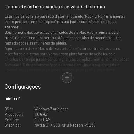
Damos-te as boas-vindas à selva pré-histérica
Estamos de volta ao passado distante, quando “Rock & Roll” era apenas
sobre pedras e “comida rápida” era um jantar que não se conseguia
apanhar.
Dois homens das cavernas chamados Joe e Mac vivem numa aldeia
tranquila e serena. Era serena até um grupo falso de neandertais ter
raptado todas as mulheres da aldeia.
Agora cabe a Joe e Mac salvá-las a todas e lutar contra dinossauros
mortíferos e plantas carnívoras nesta plataforma de ação louca e
colorida do tempo jurássico, com gráficos completamente reformulados!
A versão HD deste famoso jogo de arcada continua a ser divertida e
original, mas também mais longa, melhor, mais rápida, mais forte...
Features
Configurações
UM DESIGN TOTALMENTE NOVO
: Experimenta uma nova versão completa
e leal do jogo original de arcada com novos gráficos, novos sons e um
mínimo
*
controlo melhor para uma experiência sem precedentes.
NOVOS MODOS
: Dois modos estão no menu, o modo de arcada (nova
OS *:
Windows 7 or higher
versão) e um modo alargado que te vai trazer uma experiência de jogo
Processor:
1.0 GHz
mais extensa.
Memory:
4 GB RAM
MODO DE COOPERAÇÃO
: um tipo pré-histórico pode não ser suficiente,
Graphics:
Nvidia GTX 960, AMD Radeon R9 280
convida um amigo para jogar contigo para partilharem uma aventura