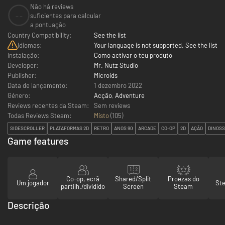
Não há reviews
--
suficientes para calcular
a pontuação
Country Compatibility:
See the list
Idiomas:
Your language is not supported. See the list
Instalação:
Como activar o teu produto
Developer:
Mr. Nutz Studio
Publisher:
Microids
Data de lançamento:
1 dezembro 2022
Género:
Acção
,
Adventure
Reviews recentes da Steam:
Sem reviews
Todas Reviews Steam:
Misto
(
105
)
SIDESCROLLER
PLATAFORMAS 2D
RETRO
ANOS 90
ARCADE
CO-OP
2D
AÇÃO
DINOS
Game features
Co-op, ecrã
Shared/Split
Proezas do
Um jogador
St
partilh./dividido
Screen
Steam
Descrição