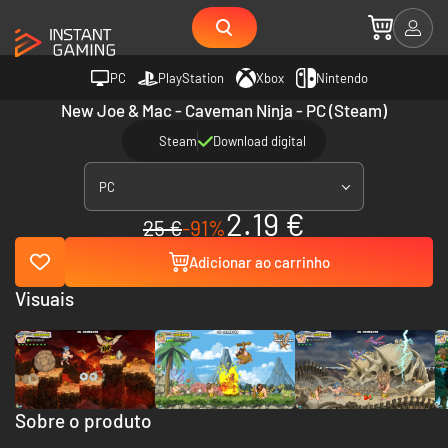
PC
PlayStation
Xbox
Nintendo
New Joe & Mac - Caveman Ninja - PC (Steam)
Steam
Download digital
PC
2.19 €
25 €
-91%
Adicionar ao carrinho
Visuais
Sobre o produto