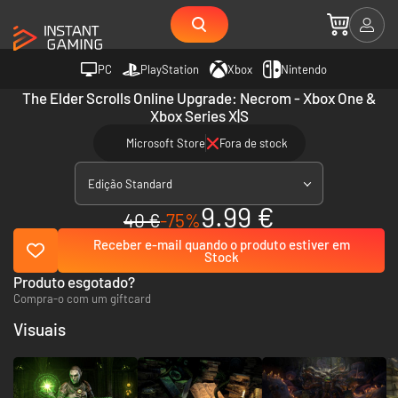
PC
PlayStation
Xbox
Nintendo
The Elder Scrolls Online Upgrade: Necrom - Xbox One &
Xbox Series X|S
Microsoft Store
Fora de stock
Edição Standard
9.99 €
40 €
-75%
Receber e-mail quando o produto estiver em
Stock
Produto esgotado?
Compra-o com um giftcard
Visuais