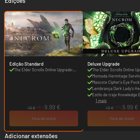
Edições
Edição Standard
Deluxe Upgrade
The Elder Scrolls Online Upgrade:
The Elder Scrolls Online U
Necrom
Necrom
Montada Hermitage Servit
Mascote Cipher's Eye Pock
Watcher
Lembrança Dark Lady's He
Estilo de traje Knowledge 
1 mais
Armor
9.99 €
9.99 €
40 €
-75%
43 €
-77%
Fora de stock
Fora de stock
Adicionar extensões