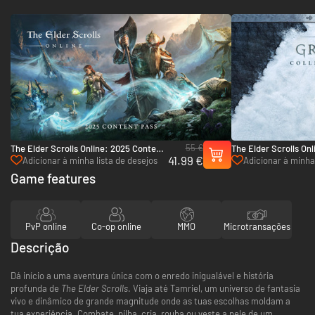
55 €
The Elder Scrolls Online: 2025 Content
The Elder Scrolls On
41.99 €
Pass - Xbox One & Xbox Series X|S
Collector's Edition 
Adicionar à minha lista de desejos
Adicionar à minha 
& Xbox Series X|S
Game features
PvP online
Co-op online
MMO
Microtransações
Descrição
Dá início a uma aventura única com o enredo inigualável e história
profunda de
The Elder Scrolls
. Viaja até Tamriel, um universo de fantasia
vivo e dinâmico de grande magnitude onde as tuas escolhas moldam a
tua experiência. Combate, pilha, cria, rouba ou veste a pele de um