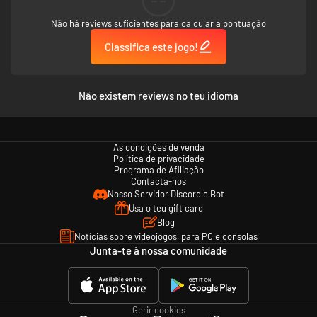
Arcanist e a um Argonian da classe Warden, que te farão companhia na
Não há reviews suficientes para calcular a pontuação
tua viagem por Tamriel.
Classifica este jogo!
**Disponível no lançamento do Necrom.
†Os jogadores que fizerem a compra antecipada de
The Elder Scrolls
Online Upgrade: Necrom
ou de
The Elder Scrolls Online Deluxe Upgrade:
Não existem reviews no teu idioma
Necrom
receberão o capítulo
Necrom
ou o capítulo
Necrom
e os itens
Deluxe
, respetivamente - estas versões não incluem os capítulos
anteriores nem o jogo de base.
As condições de venda
Política de privacidade
Programa de Afiliação
Contacta-nos
Nosso Servidor Discord e Bot
Usa o teu gift card
Blog
Notícias sobre videojogos, para PC e consolas
Junta-te à nossa comunidade
Gerir cookies