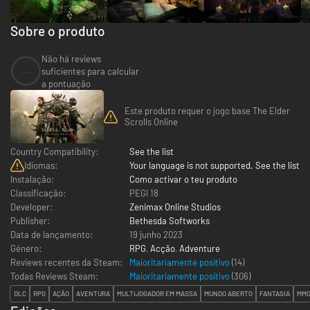
Sobre o produto
Não há reviews
--
suficientes para calcular
a pontuação
Este produto requer o jogo base The Elder
Scrolls Online
Country Compatibility:
See the list
Idiomas:
Your language is not supported. See the list
Instalação:
Como activar o teu produto
Classificação:
PEGI 18
Developer:
Zenimax Online Studios
Publisher:
Bethesda Softworks
Data de lançamento:
19 junho 2023
Género:
RPG
,
Acção
,
Adventure
Reviews recentes da Steam:
Maioritariamente positivo
(14)
Todas Reviews Steam:
Maioritariamente positivo
(
306
)
DLC
RPG
AÇÃO
AVENTURA
MULTIJOGADOR EM MASSA
MUNDO ABERTO
FANTASIA
MMO