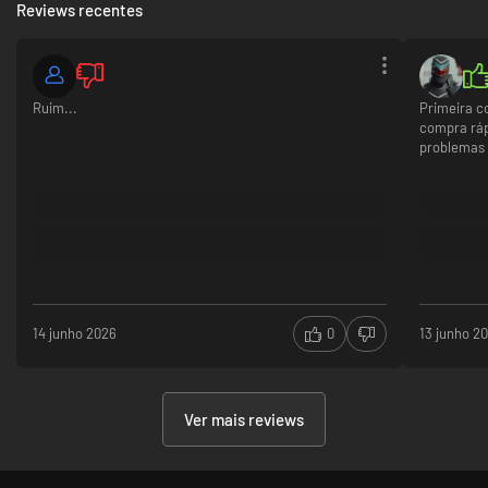
Reviews recentes
Side qu
As tuas
jogo
Ruim...
Primeira c
compra ráp
problemas
14 junho 2026
0
13 junho 2
Ver mais reviews