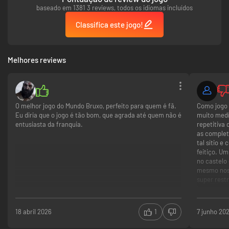
baseado em 1381 3 reviews, todos os idiomas incluídos
Classifica este jogo!
Melhores reviews
O melhor jogo do Mundo Bruxo, perfeito para quem é fã.
Como jogo 
Eu diria que o jogo é tão bom, que agrada até quem não é
muito medí
entusiasta da franquia.
repetitiva
as complet
tal sítio 
feitiço. U
no castelo
mesmo nos 
super restr
jogo cagou
muito fort
Castelo
18 abril 2026
1
7 junho 20
Sistema
Open wo