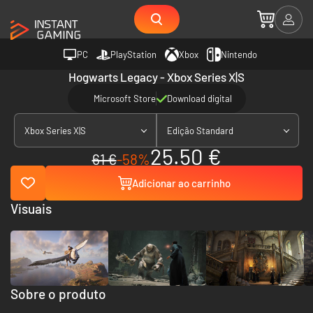
PC
PlayStation
Xbox
Nintendo
Hogwarts Legacy - Xbox Series X|S
Microsoft Store
Download digital
Xbox Series X|S
Edição Standard
25.50 €
61 €
-58%
Adicionar ao carrinho
Visuais
Sobre o produto