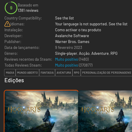
Baseado em
9
1381 reviews
Country Compatibility:
See the list
Idiomas:
Your language is not supported. See the list
Instalação:
Como activar o teu produto
Developer:
Avalanche Software
Publisher:
Warner Bros. Games
Data de lançamento:
9 fevereiro 2023
Género:
Single-player
,
Acção
,
Adventure
,
RPG
Reviews recentes da Steam:
Muito positivo
(1480)
Todas Reviews Steam:
Muito positivo
(
370877
)
MAGIA
MUNDO ABERTO
FANTASIA
AVENTURA
RPG
PERSONALIZAÇÃO DE PERSONAGENS
Edições