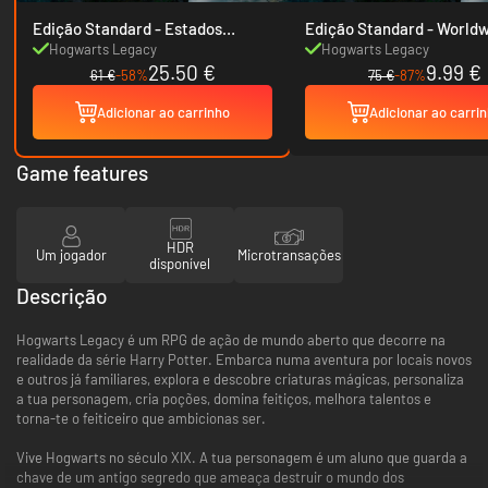
Edição Standard - Estados
Edição Standard - W
Unidos
Hogwarts Legacy
Hogwarts Legacy
25.50 €
9.99 €
61 €
-58%
75 €
-87%
Adicionar ao carrinho
Adicionar ao carri
Game features
HDR
Um jogador
Microtransações
disponível
Descrição
Hogwarts Legacy é um RPG de ação de mundo aberto que decorre na
realidade da série Harry Potter. Embarca numa aventura por locais novos
e outros já familiares, explora e descobre criaturas mágicas, personaliza
a tua personagem, cria poções, domina feitiços, melhora talentos e
torna-te o feiticeiro que ambicionas ser.
Vive Hogwarts no século XIX. A tua personagem é um aluno que guarda a
chave de um antigo segredo que ameaça destruir o mundo dos